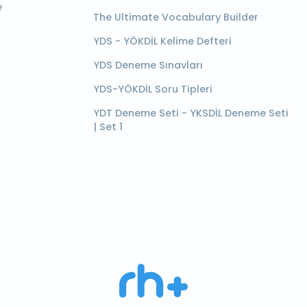
e
The Ultimate Vocabulary Builder
YDS - YÖKDİL Kelime Defteri
YDS Deneme Sınavları
YDS-YÖKDİL Soru Tipleri
YDT Deneme Seti - YKSDİL Deneme Seti
| Set 1