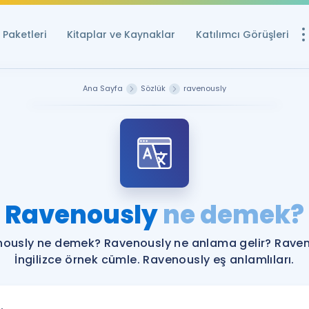
Paketleri
Kitaplar ve Kaynaklar
Katılımcı Görüşleri
Ücretsiz Kayna
Ana Sayfa
Sözlük
ravenously
YDS ve YÖKDİL içi
Sözlük
İngilizce Sınavları
Puan Hesapla
Ravenously
ne demek?
YDS ve YÖKDİL P
Remz
Rehberlik Aracı
ously ne demek? Ravenously ne anlama gelir? Rave
YDS ve YÖKDİL'e H
İngilizce örnek cümle. Ravenously eş anlamlıları.
ÖSYM Sınav Ta
Tüm ÖSYM Sınavl