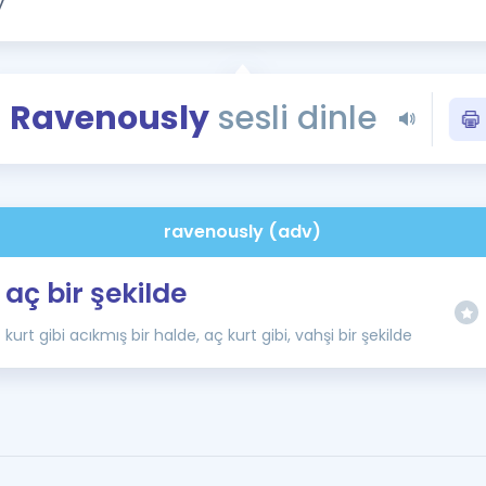
Kampanyalar
Eğitim ve Kitaplar
Blog
Ravenously
sesli dinle
YDS - YÖKDİL Tüm S
İngilizce Gram
İngilizce Gramer
ravenously (adv)
aç bir şekilde
kurt gibi acıkmış bir halde, aç kurt gibi, vahşi bir şekilde