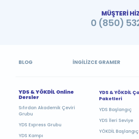
MÜŞTERİ Hİ
0 (850) 532
BLOG
İNGILIZCE GRAMER
YDS & YÖKDİL Online
YDS & YÖKDİL Ç
Dersler
Paketleri
Sıfırdan Akademik Çeviri
YDS Başlangıç
Grubu
YDS İleri Seviye
YDS Express Grubu
YÖKDİL Başlangıç
YDS Kampı