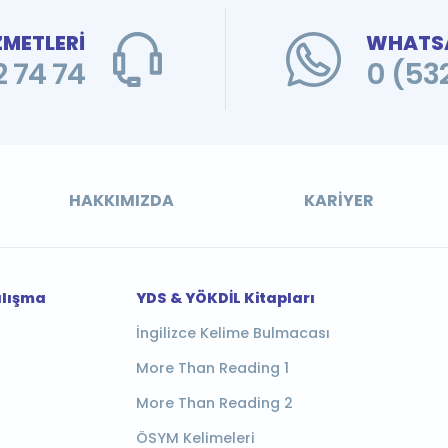
ZMETLERİ
WHATSA
 74 74
0 (53
HAKKIMIZDA
KARIYER
alışma
YDS & YÖKDİL Kitapları
İngilizce Kelime Bulmacası
More Than Reading 1
More Than Reading 2
ÖSYM Kelimeleri