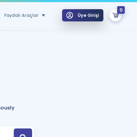
0
Faydalı Araçlar
Üye Girişi
klar
n Ücretsiz Kaynaklar
 için Özel Sözlük
Sepetin Şu An Boş.
ma
uan Hesaplama Aracı
i Hoca ile seni sınava hazırlayacak onlarca eğitim seni bekliyor!
Şifremi Hatırlamıyorum
GİRİŞ YAP
nously
azırlananlar için Öneriler
kvimi
ÜYE DEĞİLİM
arı Tek Takvimde