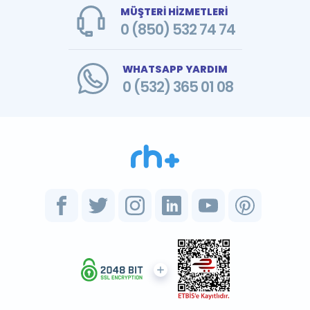
MÜŞTERİ HİZMETLERİ
0 (850) 532 74 74
WHATSAPP YARDIM
0 (532) 365 01 08