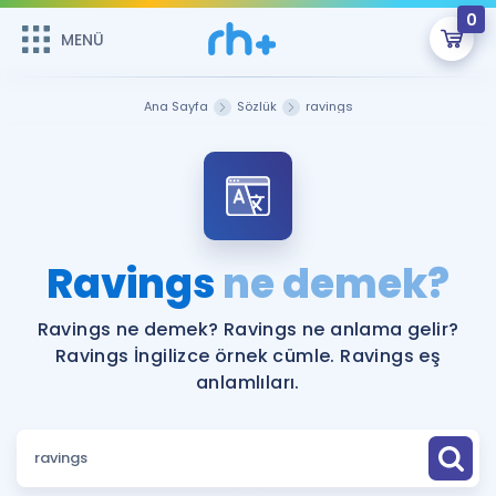
0
MENÜ
MENÜ
Üye Girişi
Ana Sayfa
Sözlük
ravings
Online Dersler
Sepetin Şu An Boş.
Çalışma Paketleri
Remzi Hoca ile seni sınava hazırlayacak onlarca eğitim seni
bekliyor!
Kitaplar ve Kaynaklar
GİRİŞ YAP
Ravings
ne demek?
Katılımcı Görüşleri
Şifremi Hatırlamıyorum
Ravings ne demek? Ravings ne anlama gelir?
Ravings İngilizce örnek cümle. Ravings eş
ÜYE DEĞİLİM
Faydalı Araçlar
anlamlıları.
Ücretsiz Kaynaklar
Blog
İngilizce Gramer
Hakkımızda
Kariyer
Sözlük
Soru & Cevap
İletişim