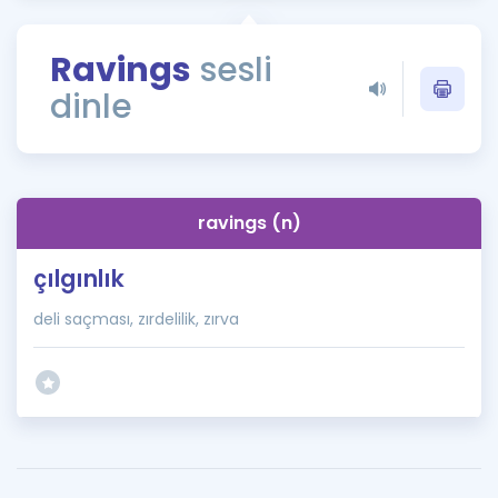
Puan Hesaplama
Ravings
sesli
Rehberlik Aracı
dinle
ÖSYM Sınav Takvimi
Kampanyalar
Blog
ravings (n)
İngilizce Gramer
çılgınlık
deli saçması, zırdelilik, zırva