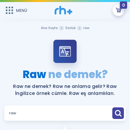
0
MENÜ
MENÜ
Üye Girişi
Ana Sayfa
Sözlük
raw
Online Dersler
Sepetin Şu An Boş.
Çalışma Paketleri
Remzi Hoca ile seni sınava hazırlayacak onlarca eğitim seni
bekliyor!
Kitaplar ve Kaynaklar
GİRİŞ YAP
Raw
ne demek?
Katılımcı Görüşleri
Şifremi Hatırlamıyorum
Raw ne demek? Raw ne anlama gelir? Raw
İngilizce örnek cümle. Raw eş anlamlıları.
ÜYE DEĞİLİM
Faydalı Araçlar
Ücretsiz Kaynaklar
Blog
İngilizce Gramer
Hakkımızda
Kariyer
Sözlük
Soru & Cevap
İletişim