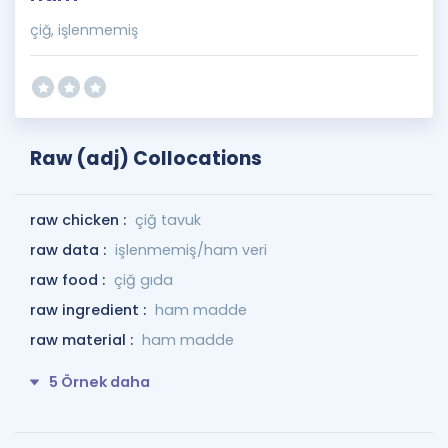
çiğ, işlenmemiş
Raw (adj) Collocations
raw chicken :
çiğ tavuk
raw data :
işlenmemiş/ham veri
raw food :
çiğ gıda
raw ingredient :
ham madde
raw material :
ham madde
5 Örnek daha