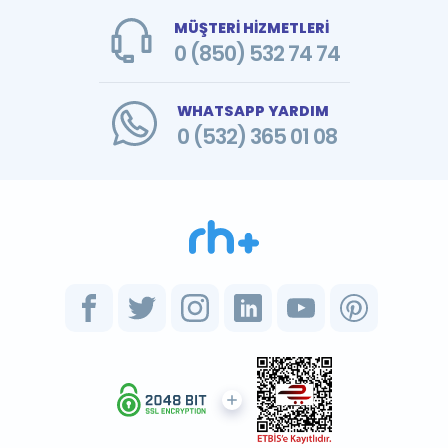
MÜŞTERİ HİZMETLERİ
0 (850) 532 74 74
WHATSAPP YARDIM
0 (532) 365 01 08