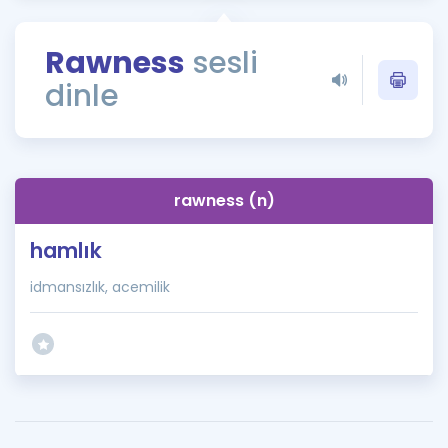
Puan Hesaplama
Rawness
sesli
Rehberlik Aracı
dinle
ÖSYM Sınav Takvimi
Kampanyalar
Blog
rawness (n)
İngilizce Gramer
hamlık
idmansızlık, acemilik