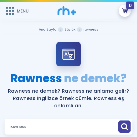
0
MENÜ
MENÜ
Üye Girişi
Ana Sayfa
Sözlük
rawness
Online Dersler
Sepetin Şu An Boş.
Çalışma Paketleri
Remzi Hoca ile seni sınava hazırlayacak onlarca eğitim seni
bekliyor!
Kitaplar ve Kaynaklar
GİRİŞ YAP
Rawness
ne demek?
Katılımcı Görüşleri
Şifremi Hatırlamıyorum
Rawness ne demek? Rawness ne anlama gelir?
Rawness İngilizce örnek cümle. Rawness eş
ÜYE DEĞİLİM
Faydalı Araçlar
anlamlıları.
Ücretsiz Kaynaklar
Blog
İngilizce Gramer
Hakkımızda
Kariyer
Sözlük
Soru & Cevap
İletişim