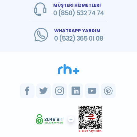
MÜŞTERİ HİZMETLERİ
0 (850) 532 74 74
WHATSAPP YARDIM
0 (532) 365 01 08