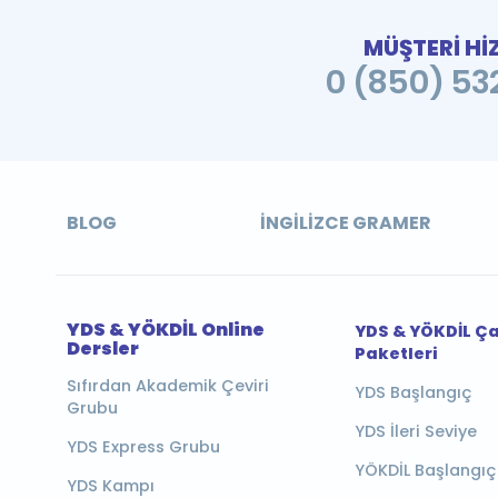
MÜŞTERİ Hİ
0 (850) 532
BLOG
İNGILIZCE GRAMER
YDS & YÖKDİL Online
YDS & YÖKDİL Ç
Dersler
Paketleri
Sıfırdan Akademik Çeviri
YDS Başlangıç
Grubu
YDS İleri Seviye
YDS Express Grubu
YÖKDİL Başlangıç
YDS Kampı