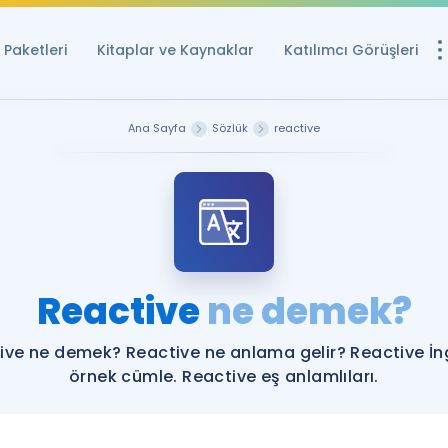
Paketleri
Kitaplar ve Kaynaklar
Katılımcı Görüşleri
Ücretsiz Kayna
Ana Sayfa
Sözlük
reactive
YDS ve YÖKDİL içi
Sözlük
İngilizce Sınavları
Puan Hesapla
Reactive
ne demek?
YDS ve YÖKDİL P
Remz
Rehberlik Aracı
ive ne demek? Reactive ne anlama gelir? Reactive İng
YDS ve YÖKDİL'e H
örnek cümle. Reactive eş anlamlıları.
ÖSYM Sınav Ta
Tüm ÖSYM Sınavl