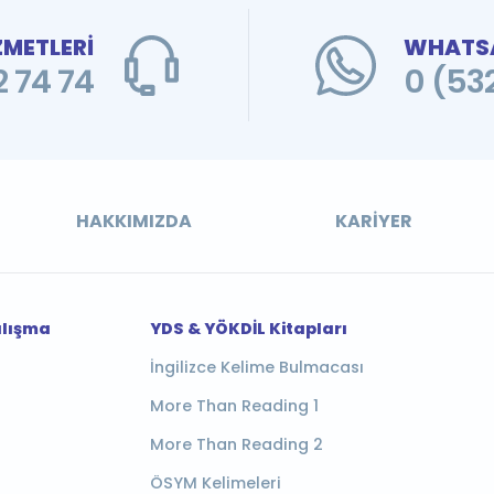
ZMETLERİ
WHATSA
 74 74
0 (53
HAKKIMIZDA
KARIYER
alışma
YDS & YÖKDİL Kitapları
İngilizce Kelime Bulmacası
More Than Reading 1
More Than Reading 2
ÖSYM Kelimeleri