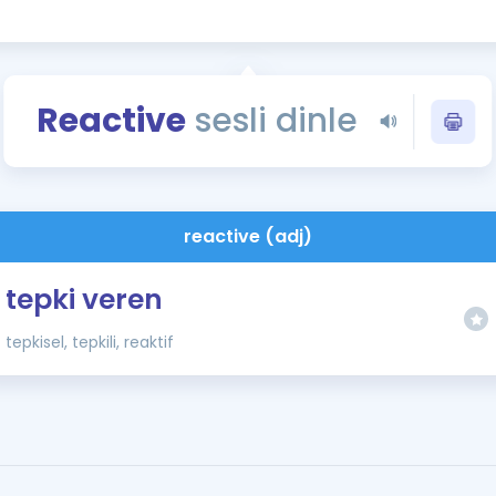
Kampanyalar
Eğitim ve Kitaplar
Blog
Reactive
sesli dinle
YDS - YÖKDİL Tüm S
İngilizce Gram
İngilizce Gramer
reactive (adj)
tepki veren
tepkisel, tepkili, reaktif