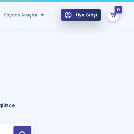
0
Faydalı Araçlar
Üye Girişi
klar
n Ücretsiz Kaynaklar
 için Özel Sözlük
Sepetin Şu An Boş.
ma
uan Hesaplama Aracı
i Hoca ile seni sınava hazırlayacak onlarca eğitim seni bekliyor!
Şifremi Hatırlamıyorum
GİRİŞ YAP
ilizce
azırlananlar için Öneriler
kvimi
ÜYE DEĞİLİM
arı Tek Takvimde