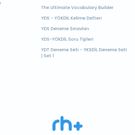
e
The Ultimate Vocabulary Builder
YDS - YÖKDİL Kelime Defteri
YDS Deneme Sınavları
YDS-YÖKDİL Soru Tipleri
YDT Deneme Seti - YKSDİL Deneme Seti
| Set 1