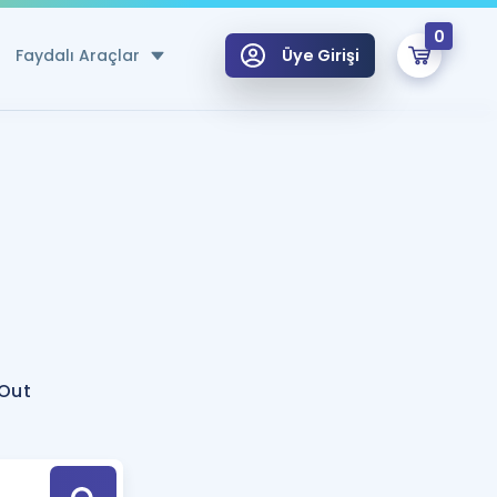
0
Faydalı Araçlar
Üye Girişi
klar
n Ücretsiz Kaynaklar
 için Özel Sözlük
Sepetin Şu An Boş.
ma
uan Hesaplama Aracı
i Hoca ile seni sınava hazırlayacak onlarca eğitim seni bekliyor!
Şifremi Hatırlamıyorum
GİRİŞ YAP
Out
azırlananlar için Öneriler
kvimi
ÜYE DEĞİLİM
arı Tek Takvimde