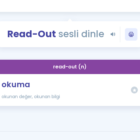
Kampanyalar
Eğitim ve Kitaplar
Blog
Read-Out
sesli dinle
YDS - YÖKDİL Tüm S
İngilizce Gram
İngilizce Gramer
read-out (n)
okuma
okunan değer, okunan bilgi