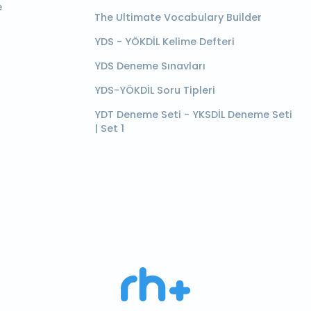
e
The Ultimate Vocabulary Builder
YDS - YÖKDİL Kelime Defteri
YDS Deneme Sınavları
YDS-YÖKDİL Soru Tipleri
YDT Deneme Seti - YKSDİL Deneme Seti
| Set 1