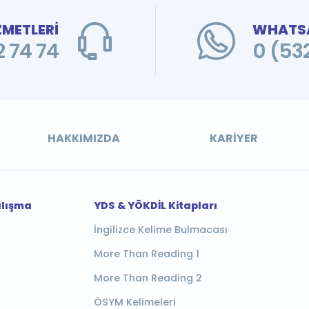
ZMETLERİ
WHATSA
 74 74
0 (53
HAKKIMIZDA
KARIYER
alışma
YDS & YÖKDİL Kitapları
İngilizce Kelime Bulmacası
More Than Reading 1
More Than Reading 2
ÖSYM Kelimeleri