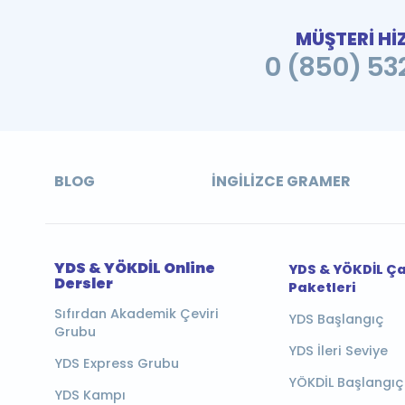
MÜŞTERİ Hİ
0 (850) 532
BLOG
İNGILIZCE GRAMER
YDS & YÖKDİL Online
YDS & YÖKDİL Ç
Dersler
Paketleri
Sıfırdan Akademik Çeviri
YDS Başlangıç
Grubu
YDS İleri Seviye
YDS Express Grubu
YÖKDİL Başlangıç
YDS Kampı