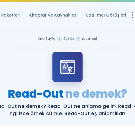
Paketleri
Kitaplar ve Kaynaklar
Katılımcı Görüşleri
Ücretsiz Kayna
Ana Sayfa
Sözlük
read-out
YDS ve YÖKDİL içi
Sözlük
İngilizce Sınavları
Puan Hesapla
Read-Out
ne demek?
YDS ve YÖKDİL P
Remz
Rehberlik Aracı
ad-Out ne demek? Read-Out ne anlama gelir? Read-
YDS ve YÖKDİL'e H
İngilizce örnek cümle. Read-Out eş anlamlıları.
ÖSYM Sınav Ta
Tüm ÖSYM Sınavl