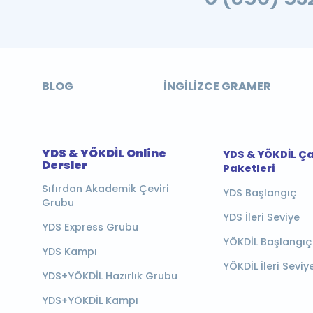
BLOG
İNGILIZCE GRAMER
YDS & YÖKDİL Online
YDS & YÖKDİL Ç
Dersler
Paketleri
Sıfırdan Akademik Çeviri
YDS Başlangıç
Grubu
YDS İleri Seviye
YDS Express Grubu
YÖKDİL Başlangıç
YDS Kampı
YÖKDİL İleri Seviy
YDS+YÖKDİL Hazırlık Grubu
YDS+YÖKDİL Kampı