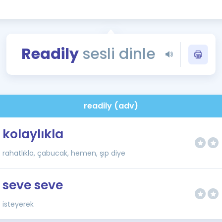
Kampanyalar
Eğitim ve Kitaplar
Blog
Readily
sesli dinle
YDS - YÖKDİL Tüm S
İngilizce Gram
İngilizce Gramer
readily (adv)
kolaylıkla
rahatlıkla, çabucak, hemen, şıp diye
seve seve
isteyerek