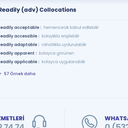
Readily (adv) Collocations
readily acceptable :
hemencecik kabul edilebilir
readily accessible :
kolaylıkla erişilebilir
readily adaptable :
rahatlıkla uydurulabilir
readily apparent :
kolayca görünen
readily applicable :
kolayca uygulanabilir
57 Örnek daha
ZMETLERİ
WHATSA
 74 74
0 (53