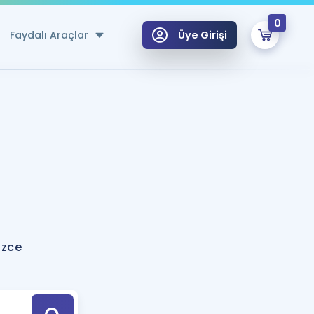
0
Faydalı Araçlar
Üye Girişi
klar
n Ücretsiz Kaynaklar
 için Özel Sözlük
Sepetin Şu An Boş.
ma
uan Hesaplama Aracı
i Hoca ile seni sınava hazırlayacak onlarca eğitim seni bekliyor!
Şifremi Hatırlamıyorum
GİRİŞ YAP
izce
azırlananlar için Öneriler
kvimi
ÜYE DEĞİLİM
arı Tek Takvimde