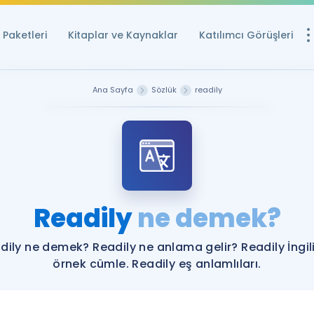
Paketleri
Kitaplar ve Kaynaklar
Katılımcı Görüşleri
Ücretsiz Kayna
Ana Sayfa
Sözlük
readily
YDS ve YÖKDİL içi
Sözlük
İngilizce Sınavları
Puan Hesapla
Readily
ne demek?
YDS ve YÖKDİL P
Remz
Rehberlik Aracı
dily ne demek? Readily ne anlama gelir? Readily İngil
YDS ve YÖKDİL'e H
örnek cümle. Readily eş anlamlıları.
ÖSYM Sınav Ta
Tüm ÖSYM Sınavl