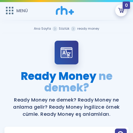
0
MENÜ
MENÜ
Üye Girişi
Ana Sayfa
Sözlük
ready money
Online Dersler
Sepetin Şu An Boş.
Çalışma Paketleri
Remzi Hoca ile seni sınava hazırlayacak onlarca eğitim seni
bekliyor!
Kitaplar ve Kaynaklar
GİRİŞ YAP
Ready Money
ne
Katılımcı Görüşleri
demek?
Şifremi Hatırlamıyorum
ÜYE DEĞİLİM
Faydalı Araçlar
Ready Money ne demek? Ready Money ne
anlama gelir? Ready Money İngilizce örnek
Ücretsiz Kaynaklar
Blog
İngilizce Gramer
cümle. Ready Money eş anlamlıları.
Hakkımızda
Kariyer
Sözlük
Soru & Cevap
İletişim