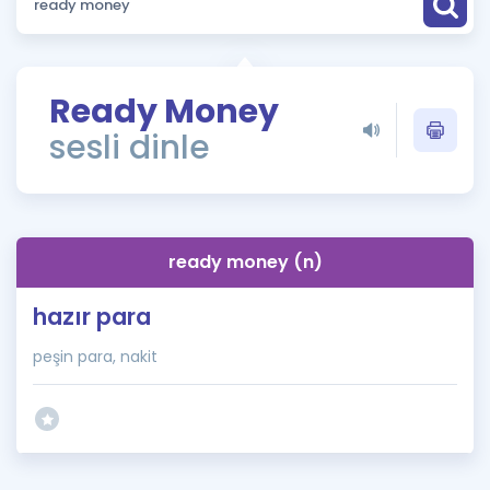
Puan Hesaplama
Rehberlik Aracı
Ready Money
ÖSYM Sınav Takvimi
sesli dinle
Kampanyalar
Blog
ready money (n)
İngilizce Gramer
hazır para
peşin para, nakit