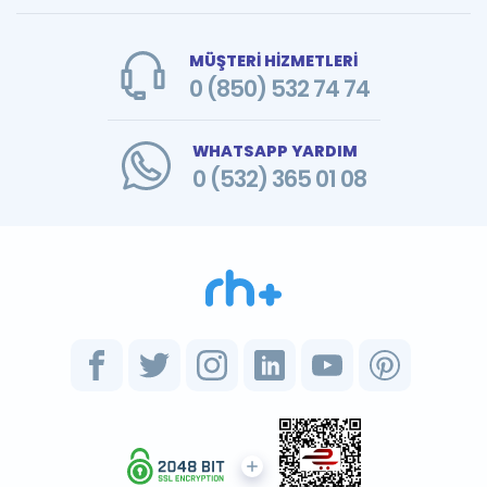
MÜŞTERİ HİZMETLERİ
0 (850) 532 74 74
WHATSAPP YARDIM
0 (532) 365 01 08