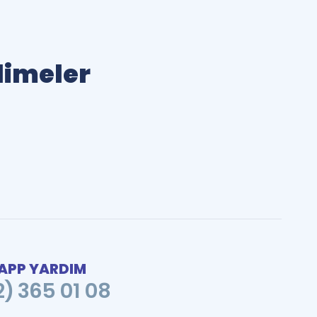
elimeler
PP YARDIM
2) 365 01 08