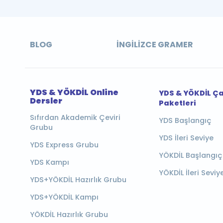
BLOG
İNGILIZCE GRAMER
YDS & YÖKDİL Online
YDS & YÖKDİL Ç
Dersler
Paketleri
Sıfırdan Akademik Çeviri
YDS Başlangıç
Grubu
YDS İleri Seviye
YDS Express Grubu
YÖKDİL Başlangıç
YDS Kampı
YÖKDİL İleri Seviy
YDS+YÖKDİL Hazırlık Grubu
YDS+YÖKDİL Kampı
YÖKDİL Hazırlık Grubu