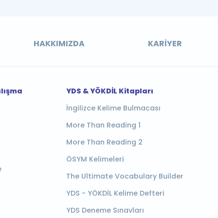
HAKKIMIZDA
KARIYER
alışma
YDS & YÖKDİL Kitapları
İngilizce Kelime Bulmacası
More Than Reading 1
More Than Reading 2
ÖSYM Kelimeleri
e
The Ultimate Vocabulary Builder
YDS - YÖKDİL Kelime Defteri
YDS Deneme Sınavları