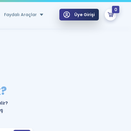
0
Faydalı Araçlar
Üye Girişi
klar
n Ücretsiz Kaynaklar
 için Özel Sözlük
Sepetin Şu An Boş.
ma
k?
uan Hesaplama Aracı
i Hoca ile seni sınava hazırlayacak onlarca eğitim seni bekliyor!
Şifremi Hatırlamıyorum
GİRİŞ YAP
ir?
azırlananlar için Öneriler
eş
kvimi
ÜYE DEĞİLİM
arı Tek Takvimde