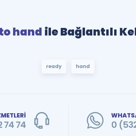
to hand
ile Bağlantılı K
ready
hand
ZMETLERİ
WHATSA
 74 74
0 (53