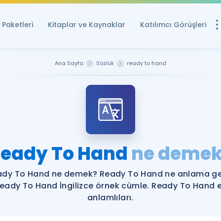
Paketleri
Kitaplar ve Kaynaklar
Katılımcı Görüşleri
Ücretsiz Kayna
Ana Sayfa
Sözlük
ready to hand
YDS ve YÖKDİL içi
Sözlük
İngilizce Sınavları
Puan Hesapla
eady To Hand
ne deme
YDS ve YÖKDİL P
Remz
Rehberlik Aracı
ady To Hand ne demek? Ready To Hand ne anlama gel
YDS ve YÖKDİL'e H
eady To Hand İngilizce örnek cümle. Ready To Hand 
anlamlıları.
ÖSYM Sınav Ta
Tüm ÖSYM Sınavl