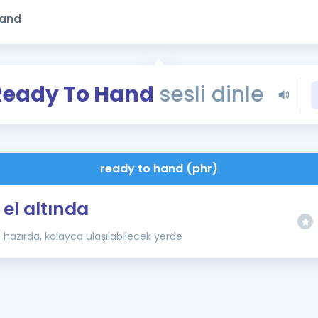
Kampanyalar
Eğitim ve Kitaplar
Blog
YDS - YÖKDİL Tüm S
Ready To Hand
sesli dinle
İngilizce Gram
İngilizce Gramer
ready to hand (phr)
el altında
hazırda, kolayca ulaşılabilecek yerde