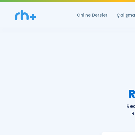
Online Dersler
Çalışma 
R
Re
R