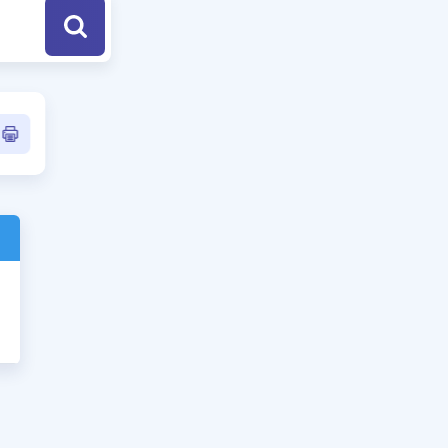
a Özel Fırsatlar
ınavlarla İlgili Haberler
er
 ve Konu Anlatımı