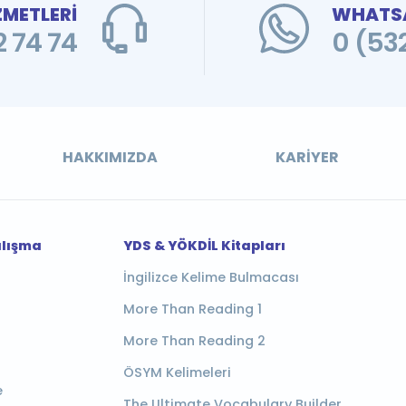
ZMETLERİ
WHATSA
 74 74
0 (53
HAKKIMIZDA
KARIYER
alışma
YDS & YÖKDİL Kitapları
İngilizce Kelime Bulmacası
More Than Reading 1
More Than Reading 2
ÖSYM Kelimeleri
e
The Ultimate Vocabulary Builder