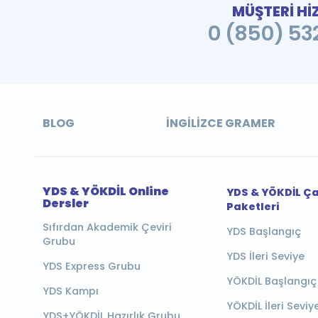
MÜŞTERİ Hİ
0 (850) 532
BLOG
İNGILIZCE GRAMER
YDS & YÖKDİL Online
YDS & YÖKDİL Ç
Dersler
Paketleri
Sıfırdan Akademik Çeviri
YDS Başlangıç
Grubu
YDS İleri Seviye
YDS Express Grubu
YÖKDİL Başlangıç
YDS Kampı
YÖKDİL İleri Seviy
YDS+YÖKDİL Hazırlık Grubu