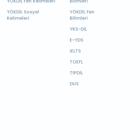
YÖKDİL Fen Kelimeleri
Bilimleri
YÖKDİL Sosyal
YÖKDİL Fen
Kelimeleri
Bilimleri
YKS-DİL
E-YDS
IELTS
TOEFL
TIPDİL
DUS