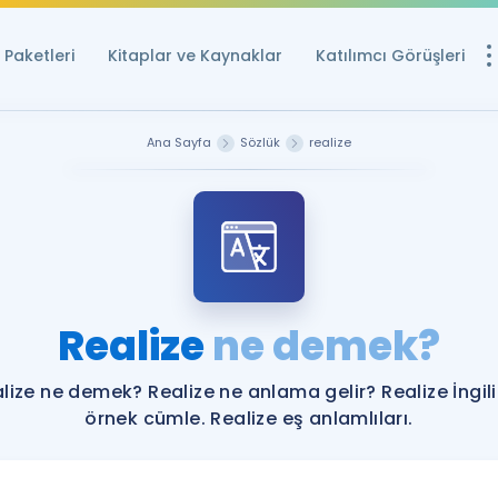
Paketleri
Kitaplar ve Kaynaklar
Katılımcı Görüşleri
Ücretsiz Kayna
Ana Sayfa
Sözlük
realize
YDS ve YÖKDİL içi
Sözlük
İngilizce Sınavları
Puan Hesapla
Realize
ne demek?
YDS ve YÖKDİL P
Remz
Rehberlik Aracı
lize ne demek? Realize ne anlama gelir? Realize İngil
YDS ve YÖKDİL'e H
örnek cümle. Realize eş anlamlıları.
ÖSYM Sınav Ta
Tüm ÖSYM Sınavl