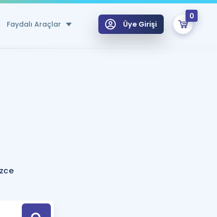
0
Faydalı Araçlar
Üye Girişi
klar
n Ücretsiz Kaynaklar
 için Özel Sözlük
Sepetin Şu An Boş.
ma
uan Hesaplama Aracı
i Hoca ile seni sınava hazırlayacak onlarca eğitim seni bekliyor!
Şifremi Hatırlamıyorum
GİRİŞ YAP
izce
azırlananlar için Öneriler
kvimi
ÜYE DEĞİLİM
arı Tek Takvimde