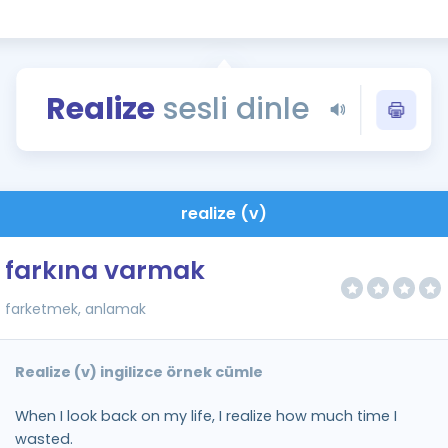
Kampanyalar
Eğitim ve Kitaplar
Blog
Realize
sesli dinle
YDS - YÖKDİL Tüm S
İngilizce Gram
İngilizce Gramer
realize (v)
farkına varmak
farketmek, anlamak
Realize (v) ingilizce örnek cümle
When I look back on my life, I realize how much time I
wasted.