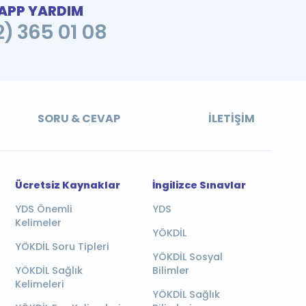
PP YARDIM
2) 365 01 08
SORU & CEVAP
İLETIŞIM
Ücretsiz Kaynaklar
İngilizce Sınavlar
YDS Önemli
YDS
Kelimeler
YÖKDİL
YÖKDİL Soru Tipleri
YÖKDİL Sosyal
YÖKDİL Sağlık
Bilimler
Kelimeleri
YÖKDİL Sağlık