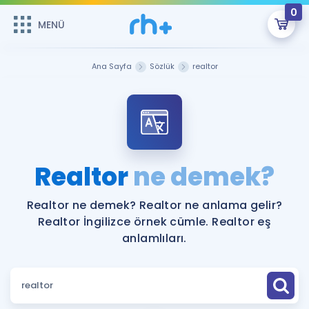
0
MENÜ
MENÜ
Üye Girişi
Ana Sayfa
Sözlük
realtor
Online Dersler
Sepetin Şu An Boş.
Çalışma Paketleri
Remzi Hoca ile seni sınava hazırlayacak onlarca eğitim seni
bekliyor!
Kitaplar ve Kaynaklar
GİRİŞ YAP
Realtor
ne demek?
Katılımcı Görüşleri
Şifremi Hatırlamıyorum
Realtor ne demek? Realtor ne anlama gelir?
Realtor İngilizce örnek cümle. Realtor eş
ÜYE DEĞİLİM
Faydalı Araçlar
anlamlıları.
Ücretsiz Kaynaklar
Blog
İngilizce Gramer
Hakkımızda
Kariyer
Sözlük
Soru & Cevap
İletişim