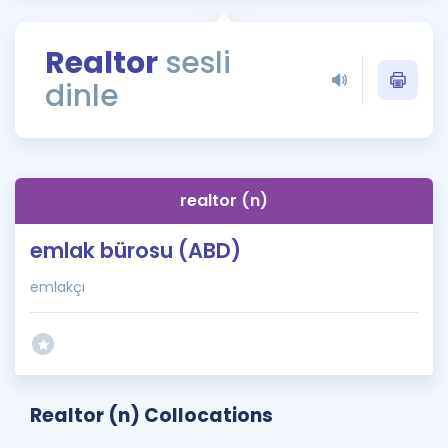
Puan Hesaplama
Realtor
sesli
Rehberlik Aracı
dinle
ÖSYM Sınav Takvimi
Kampanyalar
Blog
realtor (n)
İngilizce Gramer
emlak bürosu (ABD)
emlakçı
Realtor (n) Collocations