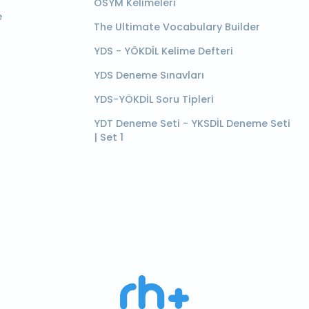
ÖSYM Kelimeleri
e
The Ultimate Vocabulary Builder
YDS - YÖKDİL Kelime Defteri
YDS Deneme Sınavları
YDS-YÖKDİL Soru Tipleri
YDT Deneme Seti - YKSDİL Deneme Seti
| Set 1