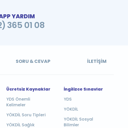
PP YARDIM
2) 365 01 08
SORU & CEVAP
İLETIŞIM
Ücretsiz Kaynaklar
İngilizce Sınavlar
YDS Önemli
YDS
Kelimeler
YÖKDİL
YÖKDİL Soru Tipleri
YÖKDİL Sosyal
YÖKDİL Sağlık
Bilimler