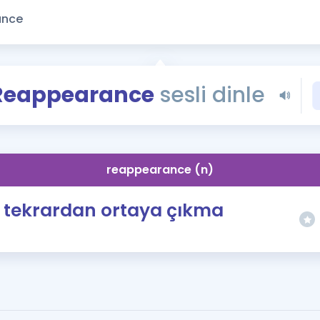
Kampanyalar
Eğitim ve Kitaplar
Blog
YDS - YÖKDİL Tüm S
Reappearance
sesli dinle
İngilizce Gram
İngilizce Gramer
reappearance (n)
tekrardan ortaya çıkma