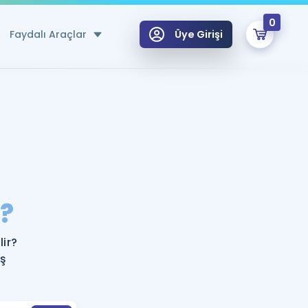
0
Faydalı Araçlar
Üye Girişi
klar
n Ücretsiz Kaynaklar
 için Özel Sözlük
Sepetin Şu An Boş.
ma
?
uan Hesaplama Aracı
i Hoca ile seni sınava hazırlayacak onlarca eğitim seni bekliyor!
Şifremi Hatırlamıyorum
GİRİŞ YAP
ir?
azırlananlar için Öneriler
eş
kvimi
ÜYE DEĞİLİM
arı Tek Takvimde