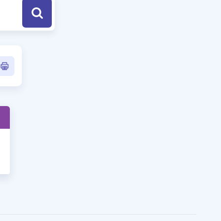
a Özel Fırsatlar
ınavlarla İlgili Haberler
er
 ve Konu Anlatımı