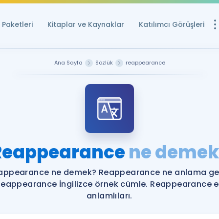
Paketleri
Kitaplar ve Kaynaklar
Katılımcı Görüşleri
Ücretsiz Kayna
Ana Sayfa
Sözlük
reappearance
YDS ve YÖKDİL içi
Sözlük
İngilizce Sınavları
Puan Hesapla
Reappearance
ne demek
YDS ve YÖKDİL P
Remz
Rehberlik Aracı
appearance ne demek? Reappearance ne anlama gel
YDS ve YÖKDİL'e H
eappearance İngilizce örnek cümle. Reappearance 
anlamlıları.
ÖSYM Sınav Ta
Tüm ÖSYM Sınavl