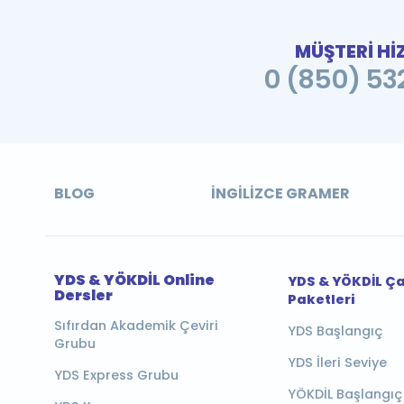
MÜŞTERİ Hİ
0 (850) 532
BLOG
İNGILIZCE GRAMER
YDS & YÖKDİL Online
YDS & YÖKDİL Ç
Dersler
Paketleri
Sıfırdan Akademik Çeviri
YDS Başlangıç
Grubu
YDS İleri Seviye
YDS Express Grubu
YÖKDİL Başlangıç