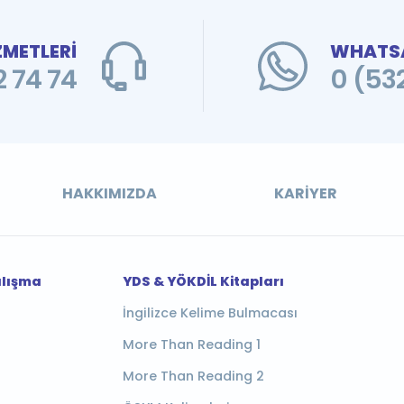
ZMETLERİ
WHATSA
 74 74
0 (53
HAKKIMIZDA
KARIYER
alışma
YDS & YÖKDİL Kitapları
İngilizce Kelime Bulmacası
More Than Reading 1
More Than Reading 2