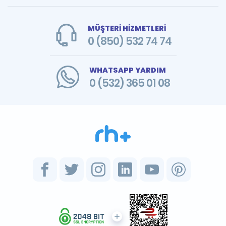
MÜŞTERİ HİZMETLERİ
0 (850) 532 74 74
WHATSAPP YARDIM
0 (532) 365 01 08