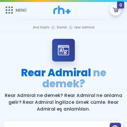
0
MENÜ
MENÜ
Üye Girişi
Ana Sayfa
Sözlük
rear admiral
Online Dersler
Sepetin Şu An Boş.
Çalışma Paketleri
Remzi Hoca ile seni sınava hazırlayacak onlarca eğitim seni
bekliyor!
Kitaplar ve Kaynaklar
GİRİŞ YAP
Rear Admiral
ne
Katılımcı Görüşleri
demek?
Şifremi Hatırlamıyorum
ÜYE DEĞİLİM
Faydalı Araçlar
Rear Admiral ne demek? Rear Admiral ne anlama
gelir? Rear Admiral İngilizce örnek cümle. Rear
Ücretsiz Kaynaklar
Blog
İngilizce Gramer
Admiral eş anlamlıları.
Hakkımızda
Kariyer
Sözlük
Soru & Cevap
İletişim