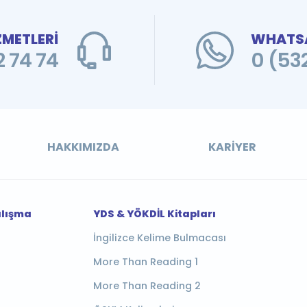
ZMETLERİ
WHATSA
 74 74
0 (53
HAKKIMIZDA
KARIYER
alışma
YDS & YÖKDİL Kitapları
İngilizce Kelime Bulmacası
More Than Reading 1
More Than Reading 2