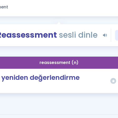
Kampanyalar
Eğitim ve Kitaplar
Blog
YDS - YÖKDİL Tüm S
Reassessment
sesli dinle
İngilizce Gram
İngilizce Gramer
reassessment (n)
yeniden değerlendirme