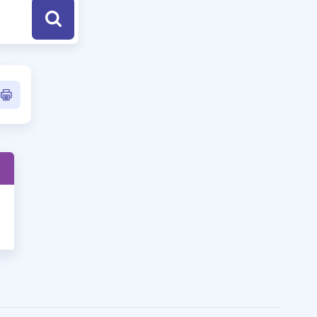
a Özel Fırsatlar
ınavlarla İlgili Haberler
er
 ve Konu Anlatımı