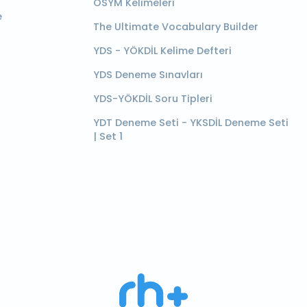
ÖSYM Kelimeleri
e
The Ultimate Vocabulary Builder
YDS - YÖKDİL Kelime Defteri
YDS Deneme Sınavları
YDS-YÖKDİL Soru Tipleri
YDT Deneme Seti - YKSDİL Deneme Seti
| Set 1