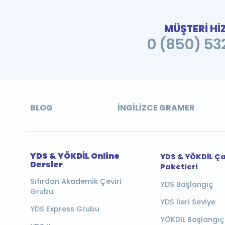
MÜŞTERİ Hİ
0 (850) 532
BLOG
İNGILIZCE GRAMER
YDS & YÖKDİL Online
YDS & YÖKDİL Ç
Dersler
Paketleri
Sıfırdan Akademik Çeviri
YDS Başlangıç
Grubu
YDS İleri Seviye
YDS Express Grubu
YÖKDİL Başlangıç