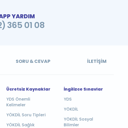
PP YARDIM
2) 365 01 08
SORU & CEVAP
İLETIŞIM
Ücretsiz Kaynaklar
İngilizce Sınavlar
YDS Önemli
YDS
Kelimeler
YÖKDİL
YÖKDİL Soru Tipleri
YÖKDİL Sosyal
YÖKDİL Sağlık
Bilimler