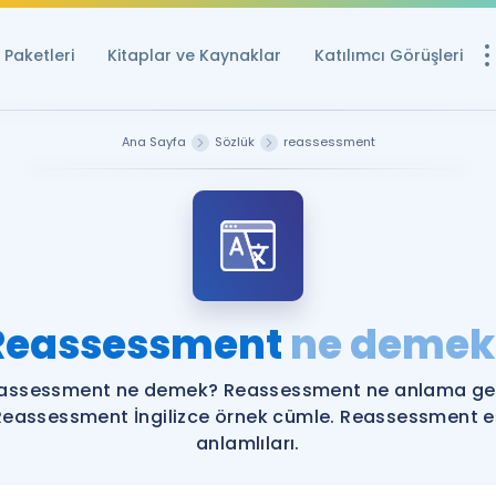
Paketleri
Kitaplar ve Kaynaklar
Katılımcı Görüşleri
Ücretsiz Kayna
Ana Sayfa
Sözlük
reassessment
YDS ve YÖKDİL içi
Sözlük
İngilizce Sınavları
Puan Hesapla
Reassessment
ne demek
YDS ve YÖKDİL P
Remz
Rehberlik Aracı
assessment ne demek? Reassessment ne anlama gel
YDS ve YÖKDİL'e H
Reassessment İngilizce örnek cümle. Reassessment e
anlamlıları.
ÖSYM Sınav Ta
Tüm ÖSYM Sınavl