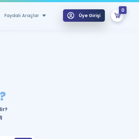
0
Faydalı Araçlar
Üye Girişi
klar
n Ücretsiz Kaynaklar
 için Özel Sözlük
Sepetin Şu An Boş.
ma
?
uan Hesaplama Aracı
i Hoca ile seni sınava hazırlayacak onlarca eğitim seni bekliyor!
Şifremi Hatırlamıyorum
GİRİŞ YAP
ir?
azırlananlar için Öneriler
ş
kvimi
ÜYE DEĞİLİM
arı Tek Takvimde