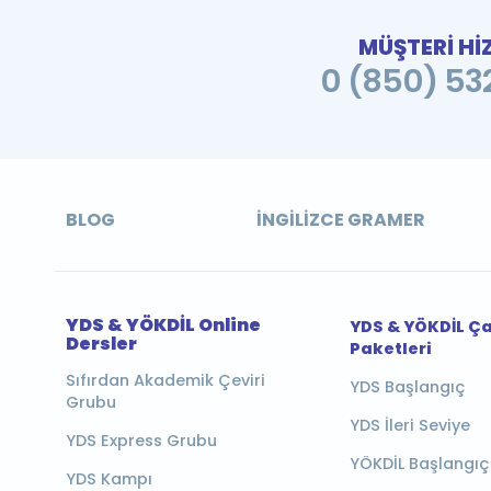
MÜŞTERİ Hİ
0 (850) 532
BLOG
İNGILIZCE GRAMER
YDS & YÖKDİL Online
YDS & YÖKDİL Ç
Dersler
Paketleri
Sıfırdan Akademik Çeviri
YDS Başlangıç
Grubu
YDS İleri Seviye
YDS Express Grubu
YÖKDİL Başlangıç
YDS Kampı