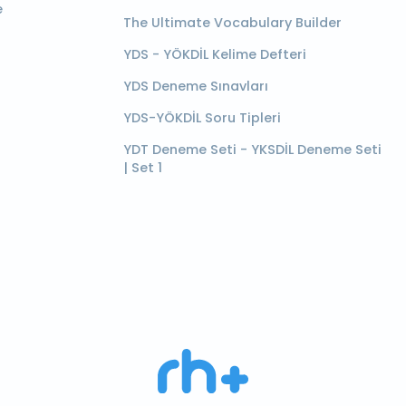
e
The Ultimate Vocabulary Builder
YDS - YÖKDİL Kelime Defteri
YDS Deneme Sınavları
YDS-YÖKDİL Soru Tipleri
YDT Deneme Seti - YKSDİL Deneme Seti
| Set 1