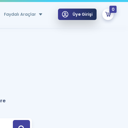
0
Faydalı Araçlar
Üye Girişi
klar
n Ücretsiz Kaynaklar
 için Özel Sözlük
Sepetin Şu An Boş.
ma
uan Hesaplama Aracı
i Hoca ile seni sınava hazırlayacak onlarca eğitim seni bekliyor!
Şifremi Hatırlamıyorum
GİRİŞ YAP
ure
azırlananlar için Öneriler
kvimi
ÜYE DEĞİLİM
arı Tek Takvimde