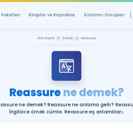
Paketleri
Kitaplar ve Kaynaklar
Katılımcı Görüşleri
Ücretsiz Kayna
Ana Sayfa
Sözlük
reassure
YDS ve YÖKDİL içi
Sözlük
İngilizce Sınavları
Puan Hesapla
Reassure
ne demek?
YDS ve YÖKDİL P
Remz
Rehberlik Aracı
assure ne demek? Reassure ne anlama gelir? Reass
YDS ve YÖKDİL'e H
İngilizce örnek cümle. Reassure eş anlamlıları.
ÖSYM Sınav Ta
Tüm ÖSYM Sınavl