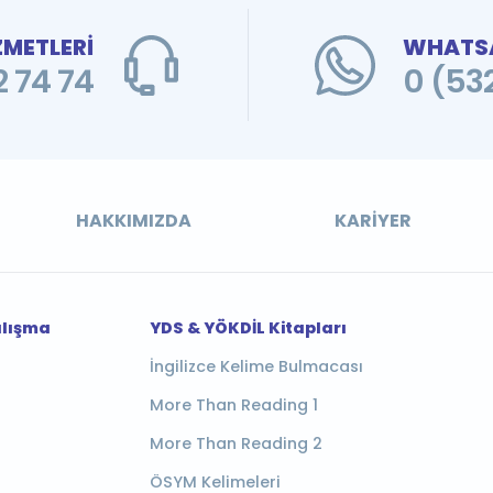
ZMETLERİ
WHATSA
 74 74
0 (53
HAKKIMIZDA
KARIYER
alışma
YDS & YÖKDİL Kitapları
İngilizce Kelime Bulmacası
More Than Reading 1
More Than Reading 2
ÖSYM Kelimeleri