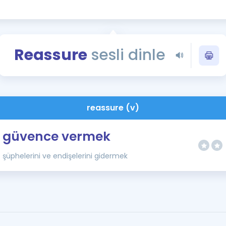
Kampanyalar
Eğitim ve Kitaplar
Blog
Reassure
sesli dinle
YDS - YÖKDİL Tüm S
İngilizce Gram
İngilizce Gramer
reassure (v)
güvence vermek
şüphelerini ve endişelerini gidermek