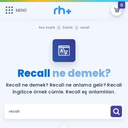
0
MENÜ
MENÜ
Üye Girişi
Ana Sayfa
Sözlük
recall
Online Dersler
Sepetin Şu An Boş.
Çalışma Paketleri
Remzi Hoca ile seni sınava hazırlayacak onlarca eğitim seni
bekliyor!
Kitaplar ve Kaynaklar
GİRİŞ YAP
Recall
ne demek?
Katılımcı Görüşleri
Şifremi Hatırlamıyorum
Recall ne demek? Recall ne anlama gelir? Recall
İngilizce örnek cümle. Recall eş anlamlıları.
ÜYE DEĞİLİM
Faydalı Araçlar
Ücretsiz Kaynaklar
Blog
İngilizce Gramer
Hakkımızda
Kariyer
Sözlük
Soru & Cevap
İletişim