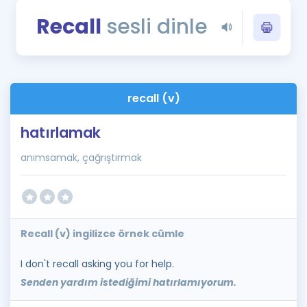
Puan Hesaplama
Recall
sesli dinle
Rehberlik Aracı
ÖSYM Sınav Takvimi
recall (v)
Kampanyalar
hatırlamak
Blog
anımsamak, çağrıştırmak
İngilizce Gramer
Recall (v) ingilizce örnek cümle
I don't recall asking you for help.
Senden yardım istediğimi hatırlamıyorum.