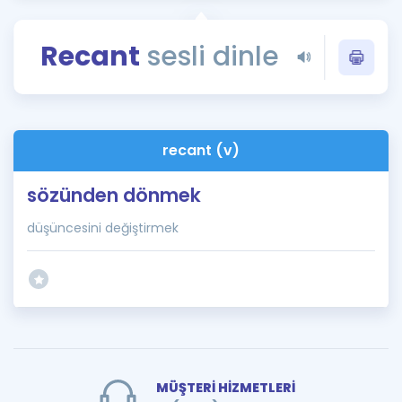
Puan Hesaplama
Recant
sesli dinle
Rehberlik Aracı
ÖSYM Sınav Takvimi
Kampanyalar
recant (v)
Blog
sözünden dönmek
İngilizce Gramer
düşüncesini değiştirmek
MÜŞTERİ HİZMETLERİ