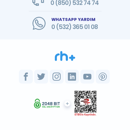
0 (850) 532 74 74
WHATSAPP YARDIM
0 (532) 365 01 08