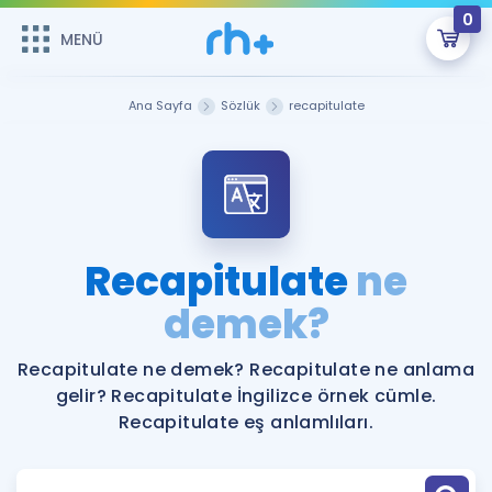
0
MENÜ
MENÜ
Üye Girişi
Ana Sayfa
Sözlük
recapitulate
Online Dersler
Sepetin Şu An Boş.
Çalışma Paketleri
Remzi Hoca ile seni sınava hazırlayacak onlarca eğitim seni
bekliyor!
Kitaplar ve Kaynaklar
GİRİŞ YAP
Recapitulate
ne
Katılımcı Görüşleri
demek?
Şifremi Hatırlamıyorum
ÜYE DEĞİLİM
Faydalı Araçlar
Recapitulate ne demek? Recapitulate ne anlama
gelir? Recapitulate İngilizce örnek cümle.
Ücretsiz Kaynaklar
Blog
İngilizce Gramer
Recapitulate eş anlamlıları.
Hakkımızda
Kariyer
Sözlük
Soru & Cevap
İletişim