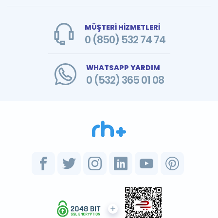
MÜŞTERİ HİZMETLERİ
0 (850) 532 74 74
WHATSAPP YARDIM
0 (532) 365 01 08