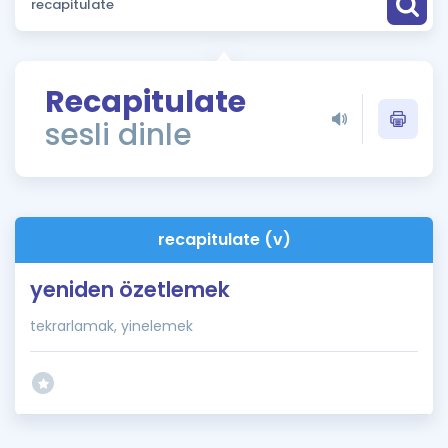
Puan Hesaplama
Rehberlik Aracı
Recapitulate
ÖSYM Sınav Takvimi
sesli dinle
Kampanyalar
Blog
recapitulate (v)
İngilizce Gramer
yeniden özetlemek
tekrarlamak, yinelemek