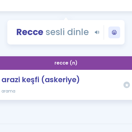
Kampanyalar
Eğitim ve Kitaplar
Blog
Recce
sesli dinle
YDS - YÖKDİL Tüm S
İngilizce Gram
İngilizce Gramer
recce (n)
arazi keşfi (askeriye)
arama