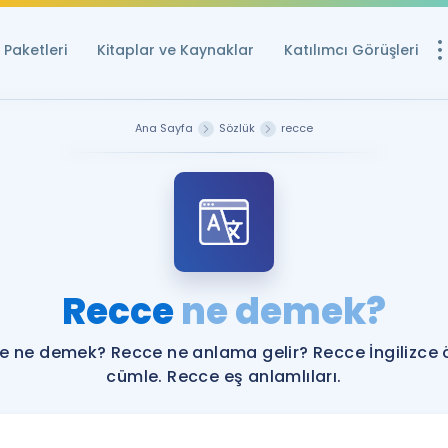
Paketleri
Kitaplar ve Kaynaklar
Katılımcı Görüşleri
Ücretsiz Kayna
Ana Sayfa
Sözlük
recce
YDS ve YÖKDİL içi
Sözlük
İngilizce Sınavları
Puan Hesapla
Recce
ne demek?
YDS ve YÖKDİL P
Remz
Rehberlik Aracı
e ne demek? Recce ne anlama gelir? Recce İngilizce 
YDS ve YÖKDİL'e H
cümle. Recce eş anlamlıları.
ÖSYM Sınav Ta
Tüm ÖSYM Sınavl