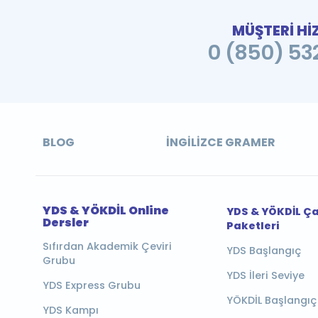
MÜŞTERİ Hİ
0 (850) 532
BLOG
İNGILIZCE GRAMER
YDS & YÖKDİL Online
YDS & YÖKDİL Ç
Dersler
Paketleri
Sıfırdan Akademik Çeviri
YDS Başlangıç
Grubu
YDS İleri Seviye
YDS Express Grubu
YÖKDİL Başlangıç
YDS Kampı