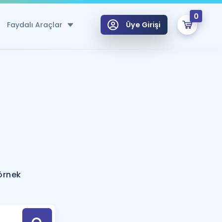
0
Faydalı Araçlar
Üye Girişi
klar
n Ücretsiz Kaynaklar
 için Özel Sözlük
Sepetin Şu An Boş.
ma
uan Hesaplama Aracı
i Hoca ile seni sınava hazırlayacak onlarca eğitim seni bekliyor!
Şifremi Hatırlamıyorum
GİRİŞ YAP
örnek
azırlananlar için Öneriler
kvimi
ÜYE DEĞİLİM
arı Tek Takvimde