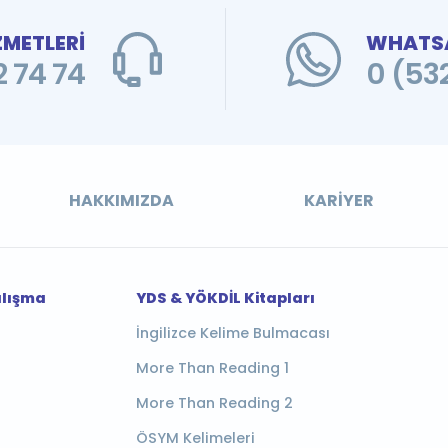
ZMETLERİ
WHATSA
 74 74
0 (53
HAKKIMIZDA
KARIYER
alışma
YDS & YÖKDİL Kitapları
İngilizce Kelime Bulmacası
More Than Reading 1
More Than Reading 2
ÖSYM Kelimeleri