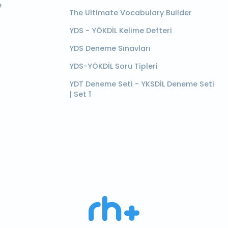
e
The Ultimate Vocabulary Builder
YDS - YÖKDİL Kelime Defteri
YDS Deneme Sınavları
YDS-YÖKDİL Soru Tipleri
YDT Deneme Seti - YKSDİL Deneme Seti
| Set 1