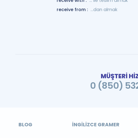
receive with :
... ile teslim almak
receive from :
...dan almak
MÜŞTERİ Hİ
0 (850) 532
BLOG
İNGILIZCE GRAMER