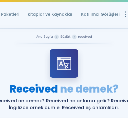
Paketleri
Kitaplar ve Kaynaklar
Katılımcı Görüşleri
Ücretsiz Kayna
Ana Sayfa
Sözlük
received
YDS ve YÖKDİL içi
Sözlük
İngilizce Sınavları
Puan Hesapla
Received
ne demek?
YDS ve YÖKDİL P
Remz
Rehberlik Aracı
eceived ne demek? Received ne anlama gelir? Receiv
YDS ve YÖKDİL'e H
İngilizce örnek cümle. Received eş anlamlıları.
ÖSYM Sınav Ta
Tüm ÖSYM Sınavl