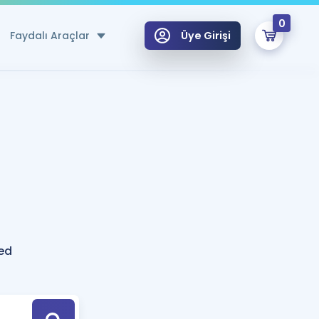
0
Faydalı Araçlar
Üye Girişi
klar
n Ücretsiz Kaynaklar
 için Özel Sözlük
Sepetin Şu An Boş.
ma
uan Hesaplama Aracı
i Hoca ile seni sınava hazırlayacak onlarca eğitim seni bekliyor!
Şifremi Hatırlamıyorum
GİRİŞ YAP
ed
azırlananlar için Öneriler
kvimi
ÜYE DEĞİLİM
arı Tek Takvimde