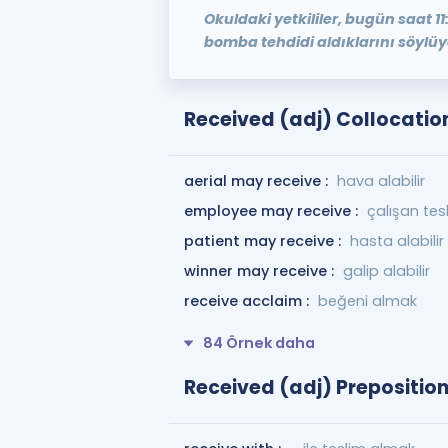
Okuldaki yetkililer, bugün saat 11
bomba tehdidi aldıklarını söylüy
Received (adj) Collocatio
aerial may receive :
hava alabilir
employee may receive :
çalışan tesl
patient may receive :
hasta alabilir
winner may receive :
galip alabilir
receive acclaim :
beğeni almak
84 Örnek daha
Received (adj) Preposition