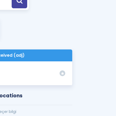
a Özel Fırsatlar
ınavlarla İlgili Haberler
er
 ve Konu Anlatımı
ceived (adj)
locations
çer bilgi