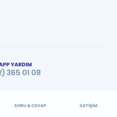
PP YARDIM
2) 365 01 08
SORU & CEVAP
İLETIŞIM