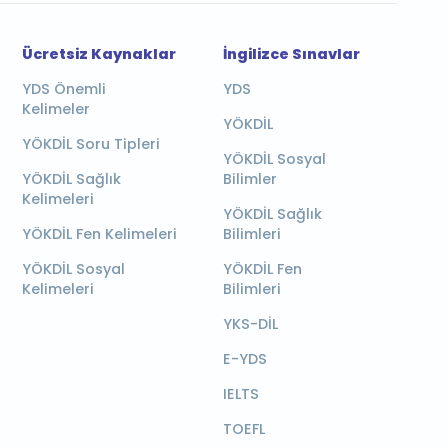
Ücretsiz Kaynaklar
İngilizce Sınavlar
YDS Önemli
YDS
Kelimeler
YÖKDİL
YÖKDİL Soru Tipleri
YÖKDİL Sosyal
YÖKDİL Sağlık
Bilimler
Kelimeleri
YÖKDİL Sağlık
YÖKDİL Fen Kelimeleri
Bilimleri
YÖKDİL Sosyal
YÖKDİL Fen
Kelimeleri
Bilimleri
YKS-DİL
E-YDS
IELTS
TOEFL