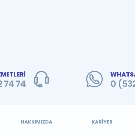
ZMETLERİ
WHATSA
 74 74
0 (53
HAKKIMIZDA
KARIYER