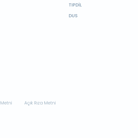
TIPDİL
DUS
 Metni
Açık Rıza Metni