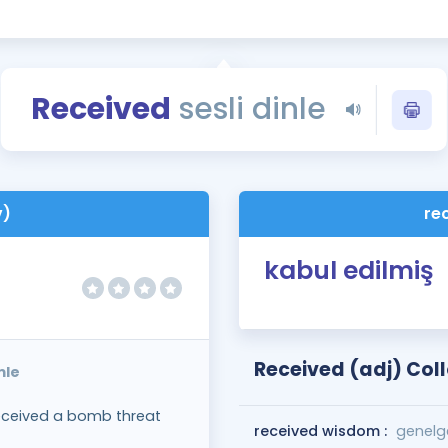
Kampanyalar
Eğitim ve Kitaplar
Blog
Received
sesli dinle
YDS - YÖKDİL Tüm S
İngilizce Gram
İngilizce Gramer
v)
re
kabul edilmiş
Received (adj) Col
mle
received a bomb threat
received wisdom :
genelge