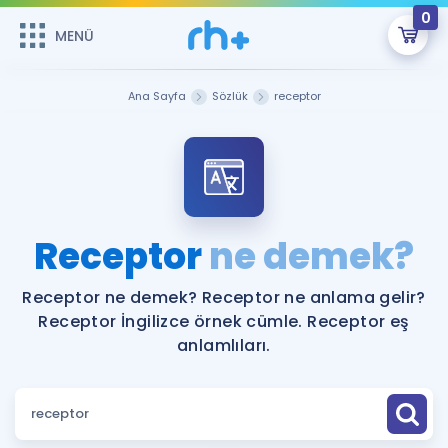
0
MENÜ
MENÜ
Üye Girişi
Ana Sayfa
Sözlük
receptor
Online Dersler
Sepetin Şu An Boş.
Çalışma Paketleri
Remzi Hoca ile seni sınava hazırlayacak onlarca eğitim seni
bekliyor!
Kitaplar ve Kaynaklar
GİRİŞ YAP
Receptor
ne demek?
Katılımcı Görüşleri
Şifremi Hatırlamıyorum
Receptor ne demek? Receptor ne anlama gelir?
Receptor İngilizce örnek cümle. Receptor eş
ÜYE DEĞİLİM
Faydalı Araçlar
anlamlıları.
Ücretsiz Kaynaklar
Blog
İngilizce Gramer
Hakkımızda
Kariyer
Sözlük
Soru & Cevap
İletişim