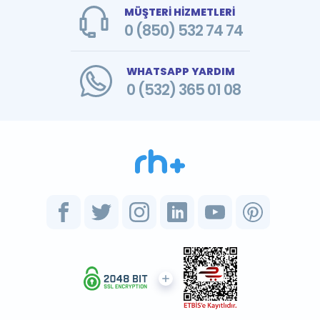
MÜŞTERİ HİZMETLERİ
0 (850) 532 74 74
WHATSAPP YARDIM
0 (532) 365 01 08