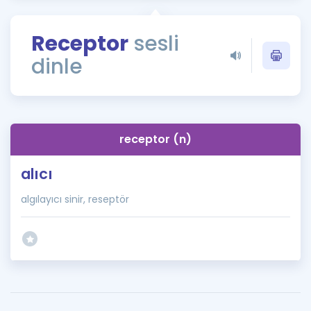
Puan Hesaplama
Receptor
sesli
Rehberlik Aracı
dinle
ÖSYM Sınav Takvimi
Kampanyalar
Blog
receptor (n)
İngilizce Gramer
alıcı
algılayıcı sinir, reseptör