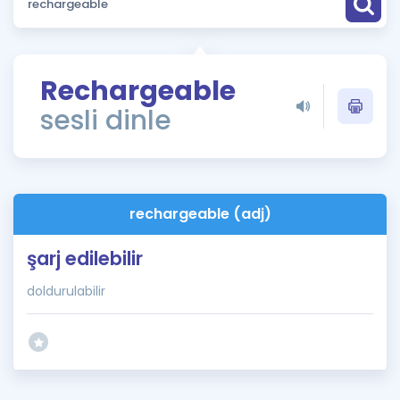
Puan Hesaplama
Rehberlik Aracı
Rechargeable
ÖSYM Sınav Takvimi
sesli dinle
Kampanyalar
Blog
rechargeable (adj)
İngilizce Gramer
şarj edilebilir
doldurulabilir