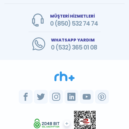
MÜŞTERİ HİZMETLERİ
0 (850) 532 74 74
WHATSAPP YARDIM
0 (532) 365 01 08