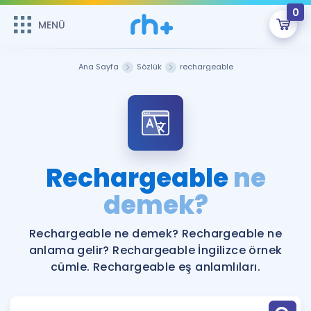
0
MENÜ
MENÜ
Üye Girişi
Ana Sayfa
Sözlük
rechargeable
Online Dersler
Sepetin Şu An Boş.
Çalışma Paketleri
Remzi Hoca ile seni sınava hazırlayacak onlarca eğitim seni
bekliyor!
Kitaplar ve Kaynaklar
GİRİŞ YAP
Rechargeable
ne
Katılımcı Görüşleri
demek?
Şifremi Hatırlamıyorum
ÜYE DEĞİLİM
Faydalı Araçlar
Rechargeable ne demek? Rechargeable ne
anlama gelir? Rechargeable İngilizce örnek
Ücretsiz Kaynaklar
Blog
İngilizce Gramer
cümle. Rechargeable eş anlamlıları.
Hakkımızda
Kariyer
Sözlük
Soru & Cevap
İletişim