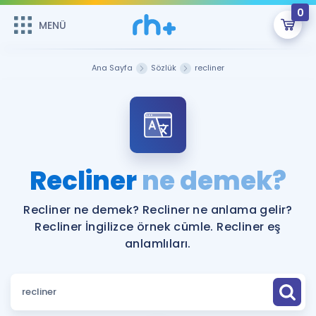
0
MENÜ
MENÜ
Üye Girişi
Ana Sayfa
Sözlük
recliner
Online Dersler
Sepetin Şu An Boş.
Çalışma Paketleri
Remzi Hoca ile seni sınava hazırlayacak onlarca eğitim seni
bekliyor!
Kitaplar ve Kaynaklar
GİRİŞ YAP
Recliner
ne demek?
Katılımcı Görüşleri
Şifremi Hatırlamıyorum
Recliner ne demek? Recliner ne anlama gelir?
Recliner İngilizce örnek cümle. Recliner eş
ÜYE DEĞİLİM
Faydalı Araçlar
anlamlıları.
Ücretsiz Kaynaklar
Blog
İngilizce Gramer
Hakkımızda
Kariyer
Sözlük
Soru & Cevap
İletişim