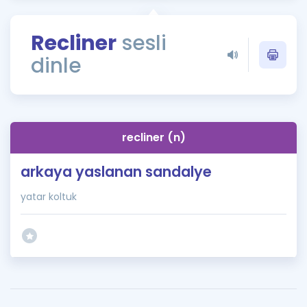
Puan Hesaplama
Recliner
sesli
Rehberlik Aracı
dinle
ÖSYM Sınav Takvimi
Kampanyalar
Blog
recliner (n)
İngilizce Gramer
arkaya yaslanan sandalye
yatar koltuk