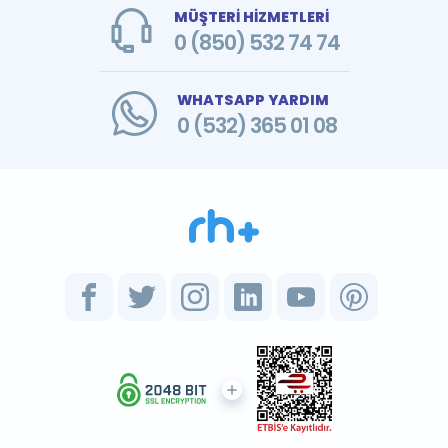
MÜŞTERİ HİZMETLERİ
0 (850) 532 74 74
WHATSAPP YARDIM
0 (532) 365 01 08