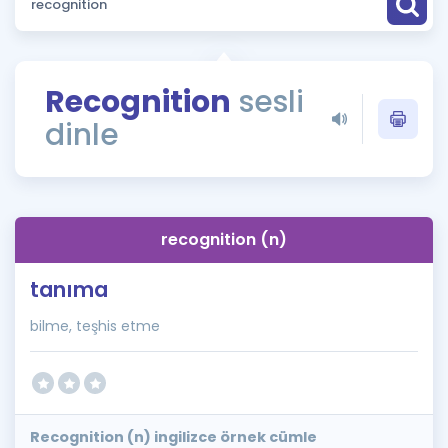
Puan Hesaplama
Rehberlik Aracı
Recognition
sesli
ÖSYM Sınav Takvimi
dinle
Kampanyalar
Blog
recognition (n)
İngilizce Gramer
tanıma
bilme, teşhis etme
Recognition (n) ingilizce örnek cümle