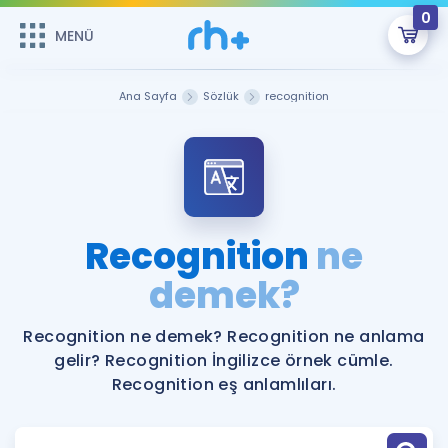
0
MENÜ
MENÜ
Üye Girişi
Ana Sayfa
Sözlük
recognition
Online Dersler
Sepetin Şu An Boş.
Çalışma Paketleri
Remzi Hoca ile seni sınava hazırlayacak onlarca eğitim seni
bekliyor!
Kitaplar ve Kaynaklar
GİRİŞ YAP
Recognition
ne
Katılımcı Görüşleri
demek?
Şifremi Hatırlamıyorum
ÜYE DEĞİLİM
Faydalı Araçlar
Recognition ne demek? Recognition ne anlama
gelir? Recognition İngilizce örnek cümle.
Ücretsiz Kaynaklar
Blog
İngilizce Gramer
Recognition eş anlamlıları.
Hakkımızda
Kariyer
Sözlük
Soru & Cevap
İletişim