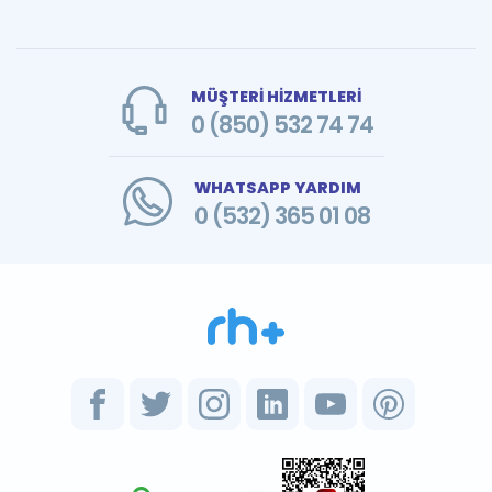
MÜŞTERİ HİZMETLERİ
0 (850) 532 74 74
WHATSAPP YARDIM
0 (532) 365 01 08