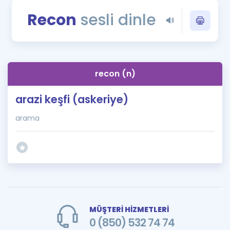
Puan Hesaplama
Recon
sesli dinle
Rehberlik Aracı
ÖSYM Sınav Takvimi
recon (n)
Kampanyalar
arazi keşfi (askeriye)
Blog
arama
İngilizce Gramer
MÜŞTERİ HİZMETLERİ
0 (850) 532 74 74