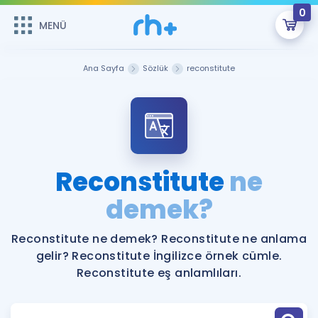
0
MENÜ
MENÜ
Üye Girişi
Ana Sayfa
Sözlük
reconstitute
Online Dersler
Sepetin Şu An Boş.
Çalışma Paketleri
Remzi Hoca ile seni sınava hazırlayacak onlarca eğitim seni
bekliyor!
Kitaplar ve Kaynaklar
GİRİŞ YAP
Reconstitute
ne
Katılımcı Görüşleri
demek?
Şifremi Hatırlamıyorum
ÜYE DEĞİLİM
Faydalı Araçlar
Reconstitute ne demek? Reconstitute ne anlama
gelir? Reconstitute İngilizce örnek cümle.
Ücretsiz Kaynaklar
Blog
İngilizce Gramer
Reconstitute eş anlamlıları.
Hakkımızda
Kariyer
Sözlük
Soru & Cevap
İletişim