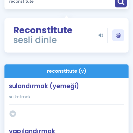
Puan Hesaplama
Rehberlik Aracı
Reconstitute
ÖSYM Sınav Takvimi
sesli dinle
Kampanyalar
Blog
reconstitute (v)
İngilizce Gramer
sulandırmak (yemeği)
su katmak
yapılandırmak