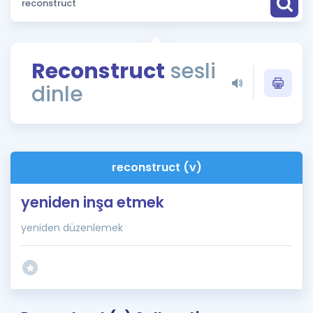
Puan Hesaplama
Rehberlik Aracı
Reconstruct
sesli
ÖSYM Sınav Takvimi
dinle
Kampanyalar
Blog
reconstruct (v)
İngilizce Gramer
yeniden inşa etmek
yeniden düzenlemek