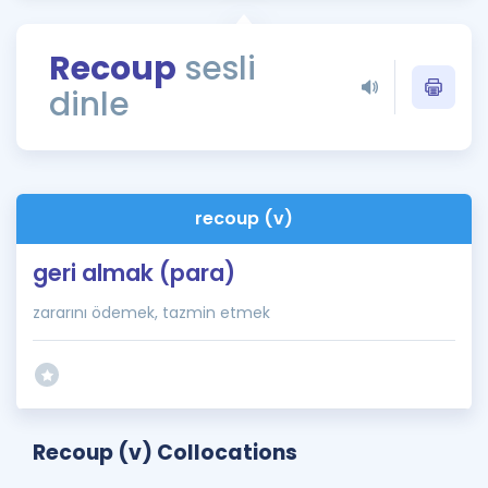
Puan Hesaplama
Recoup
sesli
Rehberlik Aracı
dinle
ÖSYM Sınav Takvimi
Kampanyalar
Blog
recoup (v)
İngilizce Gramer
geri almak (para)
zararını ödemek, tazmin etmek
Recoup (v) Collocations