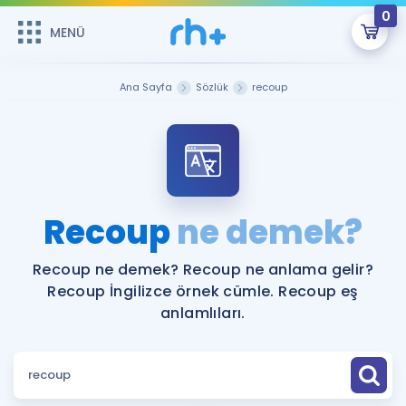
0
MENÜ
MENÜ
Üye Girişi
Ana Sayfa
Sözlük
recoup
Online Dersler
Sepetin Şu An Boş.
Çalışma Paketleri
Remzi Hoca ile seni sınava hazırlayacak onlarca eğitim seni
bekliyor!
Kitaplar ve Kaynaklar
GİRİŞ YAP
Recoup
ne demek?
Katılımcı Görüşleri
Şifremi Hatırlamıyorum
Recoup ne demek? Recoup ne anlama gelir?
Recoup İngilizce örnek cümle. Recoup eş
ÜYE DEĞİLİM
Faydalı Araçlar
anlamlıları.
Ücretsiz Kaynaklar
Blog
İngilizce Gramer
Hakkımızda
Kariyer
Sözlük
Soru & Cevap
İletişim