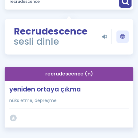
Puan Hesaplama
Rehberlik Aracı
Recrudescence
ÖSYM Sınav Takvimi
sesli dinle
Kampanyalar
Blog
recrudescence (n)
İngilizce Gramer
yeniden ortaya çıkma
nüks etme, depreşme