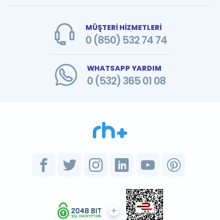
MÜŞTERİ HİZMETLERİ
0 (850) 532 74 74
WHATSAPP YARDIM
0 (532) 365 01 08