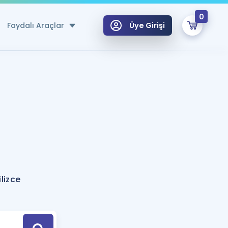
0
Faydalı Araçlar
Üye Girişi
klar
n Ücretsiz Kaynaklar
 için Özel Sözlük
Sepetin Şu An Boş.
ma
uan Hesaplama Aracı
i Hoca ile seni sınava hazırlayacak onlarca eğitim seni bekliyor!
Şifremi Hatırlamıyorum
GİRİŞ YAP
lizce
azırlananlar için Öneriler
kvimi
ÜYE DEĞİLİM
arı Tek Takvimde