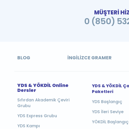
MÜŞTERİ Hİ
0 (850) 532
BLOG
İNGILIZCE GRAMER
YDS & YÖKDİL Online
YDS & YÖKDİL Ç
Dersler
Paketleri
Sıfırdan Akademik Çeviri
YDS Başlangıç
Grubu
YDS İleri Seviye
YDS Express Grubu
YÖKDİL Başlangıç
YDS Kampı