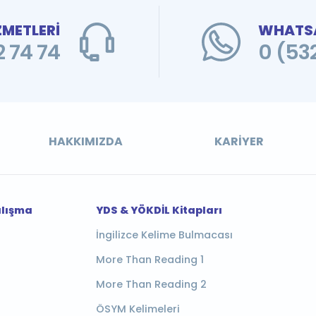
ZMETLERİ
WHATSA
 74 74
0 (53
HAKKIMIZDA
KARIYER
alışma
YDS & YÖKDİL Kitapları
İngilizce Kelime Bulmacası
More Than Reading 1
More Than Reading 2
ÖSYM Kelimeleri