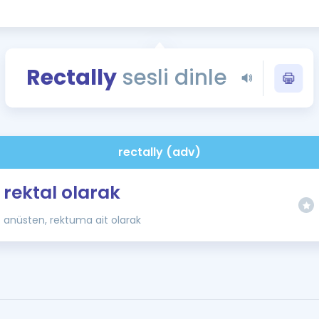
Kampanyalar
Eğitim ve Kitaplar
Blog
Rectally
sesli dinle
YDS - YÖKDİL Tüm S
İngilizce Gram
İngilizce Gramer
rectally (adv)
rektal olarak
anüsten, rektuma ait olarak