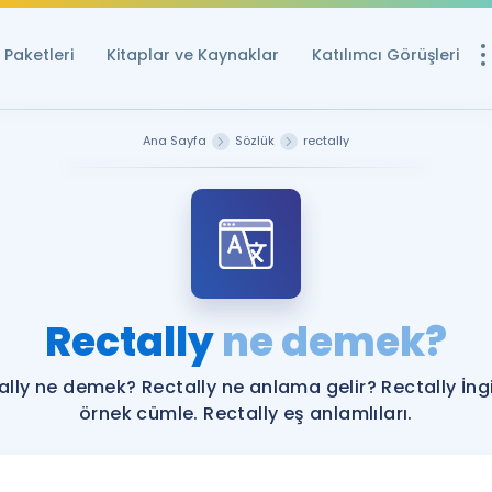
Paketleri
Kitaplar ve Kaynaklar
Katılımcı Görüşleri
Ücretsiz Kayna
Ana Sayfa
Sözlük
rectally
YDS ve YÖKDİL içi
Sözlük
İngilizce Sınavları
Puan Hesapla
Rectally
ne demek?
YDS ve YÖKDİL P
Remz
Rehberlik Aracı
ally ne demek? Rectally ne anlama gelir? Rectally İngi
YDS ve YÖKDİL'e H
örnek cümle. Rectally eş anlamlıları.
ÖSYM Sınav Ta
Tüm ÖSYM Sınavl