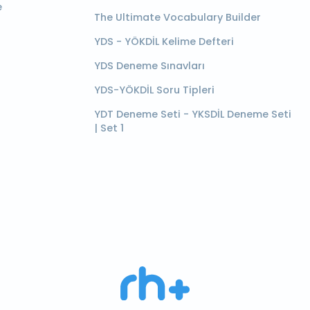
e
The Ultimate Vocabulary Builder
YDS - YÖKDİL Kelime Defteri
YDS Deneme Sınavları
YDS-YÖKDİL Soru Tipleri
YDT Deneme Seti - YKSDİL Deneme Seti
| Set 1