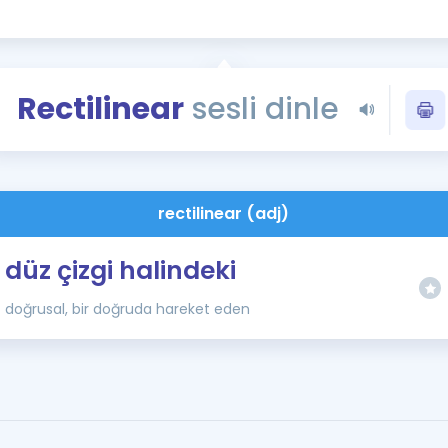
Kampanyalar
Eğitim ve Kitaplar
Blog
Rectilinear
sesli dinle
YDS - YÖKDİL Tüm S
İngilizce Gram
İngilizce Gramer
rectilinear (adj)
düz çizgi halindeki
doğrusal, bir doğruda hareket eden