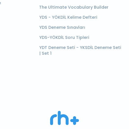
e
The Ultimate Vocabulary Builder
YDS - YÖKDİL Kelime Defteri
YDS Deneme Sınavları
YDS-YÖKDİL Soru Tipleri
YDT Deneme Seti - YKSDİL Deneme Seti
| Set 1