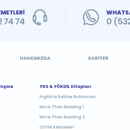
ZMETLERİ
WHATSA
 74 74
0 (53
HAKKIMIZDA
KARIYER
alışma
YDS & YÖKDİL Kitapları
İngilizce Kelime Bulmacası
More Than Reading 1
More Than Reading 2
ÖSYM Kelimeleri