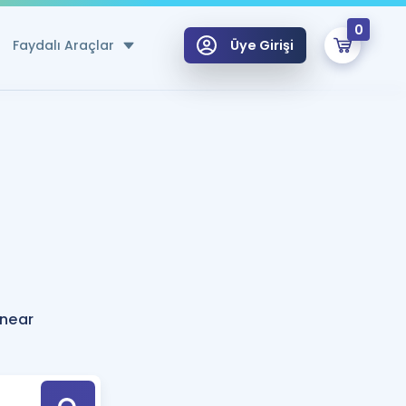
0
Faydalı Araçlar
Üye Girişi
klar
n Ücretsiz Kaynaklar
 için Özel Sözlük
Sepetin Şu An Boş.
ma
uan Hesaplama Aracı
i Hoca ile seni sınava hazırlayacak onlarca eğitim seni bekliyor!
Şifremi Hatırlamıyorum
GİRİŞ YAP
inear
azırlananlar için Öneriler
kvimi
ÜYE DEĞİLİM
arı Tek Takvimde