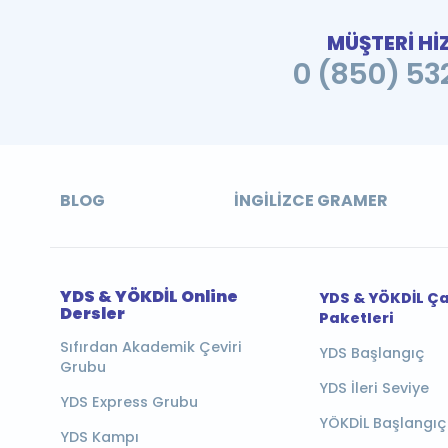
MÜŞTERİ Hİ
0 (850) 532
BLOG
İNGILIZCE GRAMER
YDS & YÖKDİL Online
YDS & YÖKDİL Ç
Dersler
Paketleri
Sıfırdan Akademik Çeviri
YDS Başlangıç
Grubu
YDS İleri Seviye
YDS Express Grubu
YÖKDİL Başlangıç
YDS Kampı