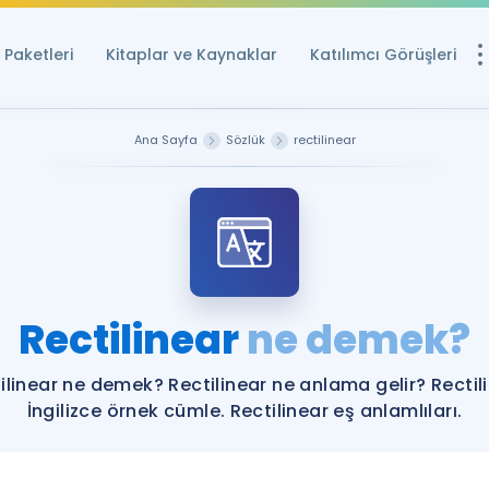
Paketleri
Kitaplar ve Kaynaklar
Katılımcı Görüşleri
Ücretsiz Kayna
Ana Sayfa
Sözlük
rectilinear
YDS ve YÖKDİL içi
Sözlük
İngilizce Sınavları
Puan Hesapla
Rectilinear
ne demek?
YDS ve YÖKDİL P
Remz
Rehberlik Aracı
ilinear ne demek? Rectilinear ne anlama gelir? Rectil
YDS ve YÖKDİL'e H
İngilizce örnek cümle. Rectilinear eş anlamlıları.
ÖSYM Sınav Ta
Tüm ÖSYM Sınavl