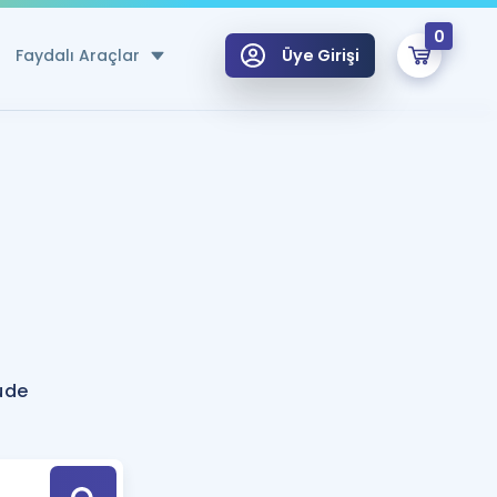
0
Faydalı Araçlar
Üye Girişi
klar
n Ücretsiz Kaynaklar
 için Özel Sözlük
Sepetin Şu An Boş.
ma
uan Hesaplama Aracı
i Hoca ile seni sınava hazırlayacak onlarca eğitim seni bekliyor!
Şifremi Hatırlamıyorum
GİRİŞ YAP
ude
azırlananlar için Öneriler
kvimi
ÜYE DEĞİLİM
arı Tek Takvimde