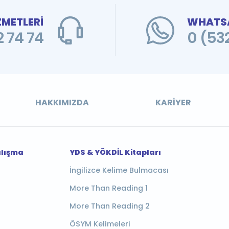
ZMETLERİ
WHATSA
 74 74
0 (53
HAKKIMIZDA
KARIYER
alışma
YDS & YÖKDİL Kitapları
İngilizce Kelime Bulmacası
More Than Reading 1
More Than Reading 2
ÖSYM Kelimeleri