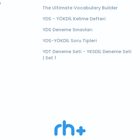
e
The Ultimate Vocabulary Builder
YDS - YÖKDİL Kelime Defteri
YDS Deneme Sınavları
YDS-YÖKDİL Soru Tipleri
YDT Deneme Seti - YKSDİL Deneme Seti
| Set 1