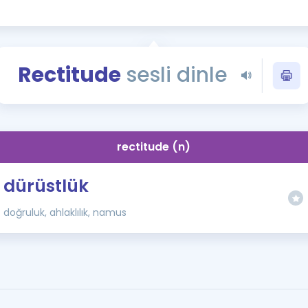
Kampanyalar
Eğitim ve Kitaplar
Blog
Rectitude
sesli dinle
YDS - YÖKDİL Tüm S
İngilizce Gram
İngilizce Gramer
rectitude (n)
dürüstlük
doğruluk, ahlaklılık, namus