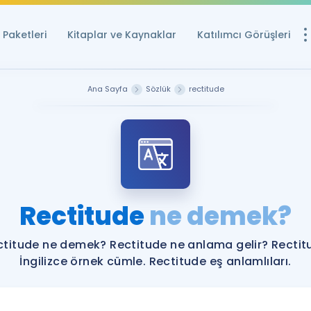
Paketleri
Kitaplar ve Kaynaklar
Katılımcı Görüşleri
Ücretsiz Kayna
Ana Sayfa
Sözlük
rectitude
YDS ve YÖKDİL içi
Sözlük
İngilizce Sınavları
Puan Hesapla
Rectitude
ne demek?
YDS ve YÖKDİL P
Remz
Rehberlik Aracı
ctitude ne demek? Rectitude ne anlama gelir? Rectit
YDS ve YÖKDİL'e H
İngilizce örnek cümle. Rectitude eş anlamlıları.
ÖSYM Sınav Ta
Tüm ÖSYM Sınavl