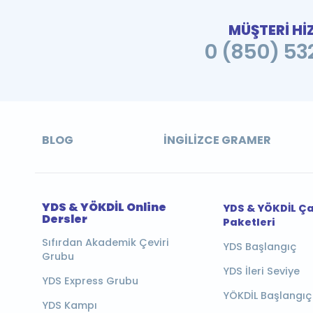
MÜŞTERİ Hİ
0 (850) 532
BLOG
İNGILIZCE GRAMER
YDS & YÖKDİL Online
YDS & YÖKDİL Ç
Dersler
Paketleri
Sıfırdan Akademik Çeviri
YDS Başlangıç
Grubu
YDS İleri Seviye
YDS Express Grubu
YÖKDİL Başlangıç
YDS Kampı