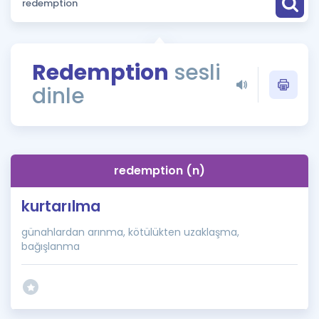
Puan Hesaplama
Rehberlik Aracı
Redemption
sesli
ÖSYM Sınav Takvimi
dinle
Kampanyalar
Blog
redemption (n)
İngilizce Gramer
kurtarılma
günahlardan arınma, kötülükten uzaklaşma,
bağışlanma