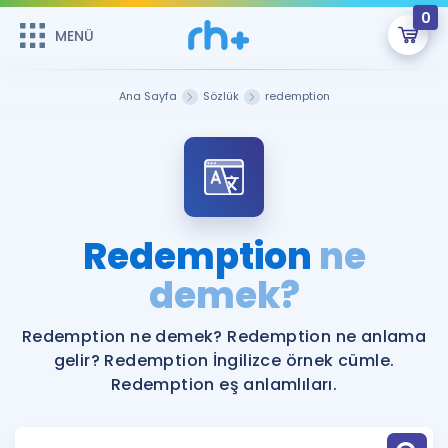
0
MENÜ
MENÜ
Üye Girişi
Ana Sayfa
Sözlük
redemption
Online Dersler
Sepetin Şu An Boş.
Çalışma Paketleri
Remzi Hoca ile seni sınava hazırlayacak onlarca eğitim seni
bekliyor!
Kitaplar ve Kaynaklar
GİRİŞ YAP
Redemption
ne
Katılımcı Görüşleri
demek?
Şifremi Hatırlamıyorum
ÜYE DEĞİLİM
Faydalı Araçlar
Redemption ne demek? Redemption ne anlama
gelir? Redemption İngilizce örnek cümle.
Ücretsiz Kaynaklar
Blog
İngilizce Gramer
Redemption eş anlamlıları.
Hakkımızda
Kariyer
Sözlük
Soru & Cevap
İletişim