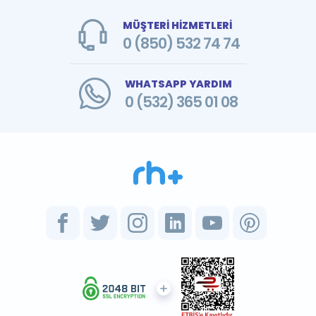
MÜŞTERİ HİZMETLERİ
0 (850) 532 74 74
WHATSAPP YARDIM
0 (532) 365 01 08