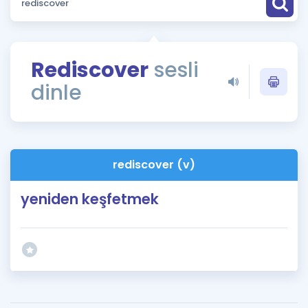
Puan Hesaplama
Rehberlik Aracı
Rediscover
sesli
ÖSYM Sınav Takvimi
dinle
Kampanyalar
Blog
rediscover (v)
İngilizce Gramer
yeniden keşfetmek