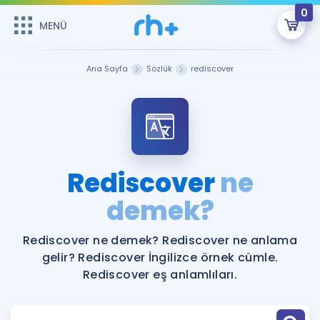
0
MENÜ
MENÜ
Üye Girişi
Ana Sayfa
Sözlük
rediscover
Online Dersler
Sepetin Şu An Boş.
Çalışma Paketleri
Remzi Hoca ile seni sınava hazırlayacak onlarca eğitim seni
bekliyor!
Kitaplar ve Kaynaklar
GİRİŞ YAP
Rediscover
ne
Katılımcı Görüşleri
demek?
Şifremi Hatırlamıyorum
ÜYE DEĞİLİM
Faydalı Araçlar
Rediscover ne demek? Rediscover ne anlama
gelir? Rediscover İngilizce örnek cümle.
Ücretsiz Kaynaklar
Blog
İngilizce Gramer
Rediscover eş anlamlıları.
Hakkımızda
Kariyer
Sözlük
Soru & Cevap
İletişim