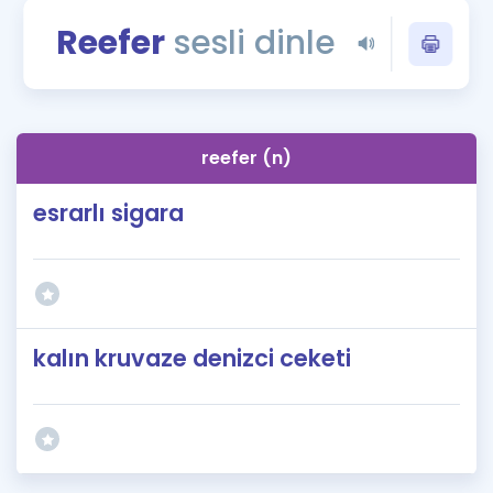
Puan Hesaplama
Reefer
sesli dinle
Rehberlik Aracı
ÖSYM Sınav Takvimi
reefer (n)
Kampanyalar
esrarlı sigara
Blog
İngilizce Gramer
kalın kruvaze denizci ceketi