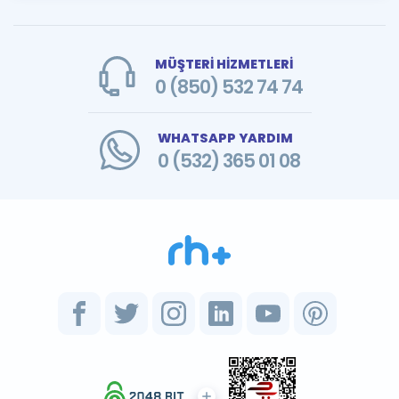
MÜŞTERİ HİZMETLERİ
0 (850) 532 74 74
WHATSAPP YARDIM
0 (532) 365 01 08