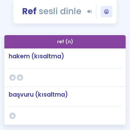
Puan Hesaplama
Ref
sesli dinle
Rehberlik Aracı
ÖSYM Sınav Takvimi
ref (n)
Kampanyalar
hakem (kısaltma)
Blog
İngilizce Gramer
başvuru (kısaltma)