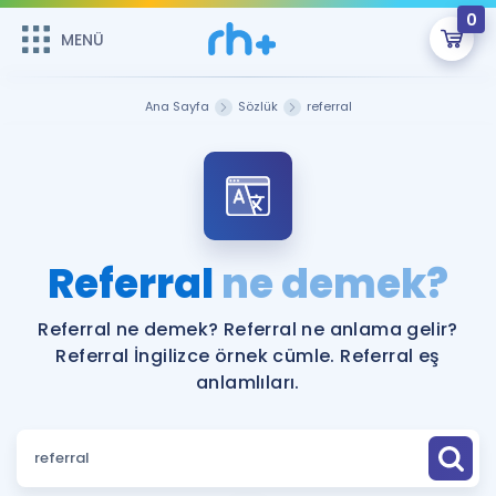
0
MENÜ
MENÜ
Üye Girişi
Ana Sayfa
Sözlük
referral
Online Dersler
Sepetin Şu An Boş.
Çalışma Paketleri
Remzi Hoca ile seni sınava hazırlayacak onlarca eğitim seni
bekliyor!
Kitaplar ve Kaynaklar
GİRİŞ YAP
Referral
ne demek?
Katılımcı Görüşleri
Şifremi Hatırlamıyorum
Referral ne demek? Referral ne anlama gelir?
Referral İngilizce örnek cümle. Referral eş
ÜYE DEĞİLİM
Faydalı Araçlar
anlamlıları.
Ücretsiz Kaynaklar
Blog
İngilizce Gramer
Hakkımızda
Kariyer
Sözlük
Soru & Cevap
İletişim