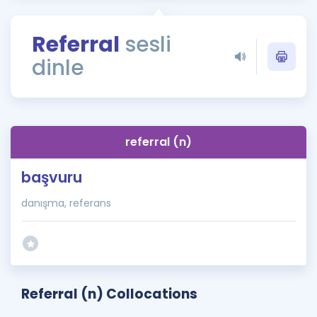
Puan Hesaplama
Referral
sesli
Rehberlik Aracı
dinle
ÖSYM Sınav Takvimi
Kampanyalar
Blog
referral (n)
İngilizce Gramer
başvuru
danışma, referans
Referral (n) Collocations