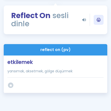
Puan Hesaplama
Reflect On
sesli
Rehberlik Aracı
dinle
ÖSYM Sınav Takvimi
Kampanyalar
Blog
reflect on (pv)
İngilizce Gramer
etkilemek
yansımak, aksetmek, gölge düşürmek