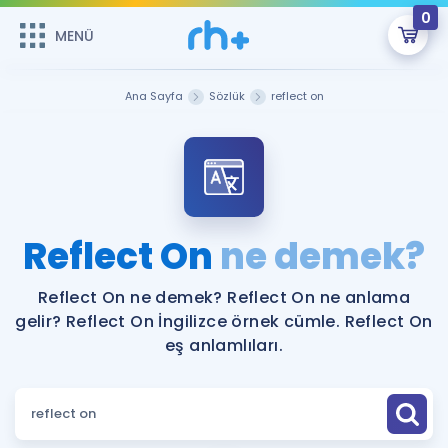
0
MENÜ
MENÜ
Üye Girişi
Ana Sayfa
Sözlük
reflect on
Online Dersler
Sepetin Şu An Boş.
Çalışma Paketleri
Remzi Hoca ile seni sınava hazırlayacak onlarca eğitim seni
bekliyor!
Kitaplar ve Kaynaklar
GİRİŞ YAP
Reflect On
ne demek?
Katılımcı Görüşleri
Şifremi Hatırlamıyorum
Reflect On ne demek? Reflect On ne anlama
gelir? Reflect On İngilizce örnek cümle. Reflect On
ÜYE DEĞİLİM
Faydalı Araçlar
eş anlamlıları.
Ücretsiz Kaynaklar
Blog
İngilizce Gramer
Hakkımızda
Kariyer
Sözlük
Soru & Cevap
İletişim