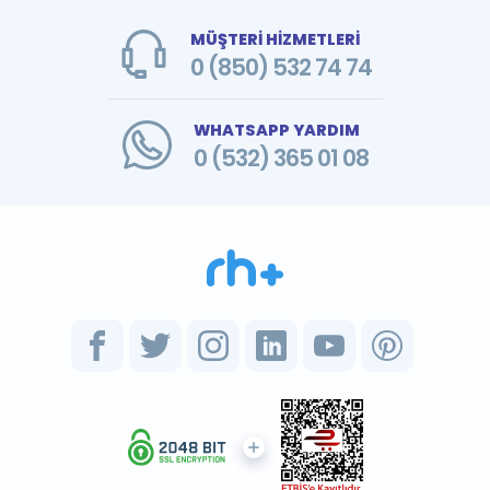
MÜŞTERİ HİZMETLERİ
0 (850) 532 74 74
WHATSAPP YARDIM
0 (532) 365 01 08