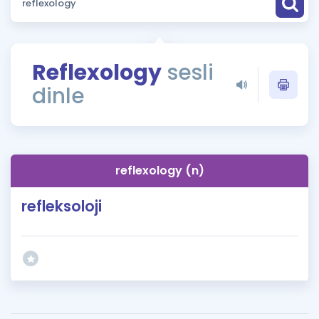
Puan Hesaplama
Rehberlik Aracı
Reflexology
sesli
ÖSYM Sınav Takvimi
dinle
Kampanyalar
Blog
reflexology (n)
İngilizce Gramer
refleksoloji