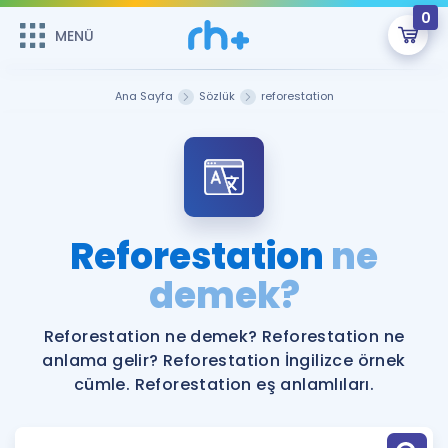
0
MENÜ
MENÜ
Üye Girişi
Ana Sayfa
Sözlük
reforestation
Online Dersler
Sepetin Şu An Boş.
Çalışma Paketleri
Remzi Hoca ile seni sınava hazırlayacak onlarca eğitim seni
bekliyor!
Kitaplar ve Kaynaklar
GİRİŞ YAP
Reforestation
ne
Katılımcı Görüşleri
demek?
Şifremi Hatırlamıyorum
ÜYE DEĞİLİM
Faydalı Araçlar
Reforestation ne demek? Reforestation ne
anlama gelir? Reforestation İngilizce örnek
Ücretsiz Kaynaklar
Blog
İngilizce Gramer
cümle. Reforestation eş anlamlıları.
Hakkımızda
Kariyer
Sözlük
Soru & Cevap
İletişim