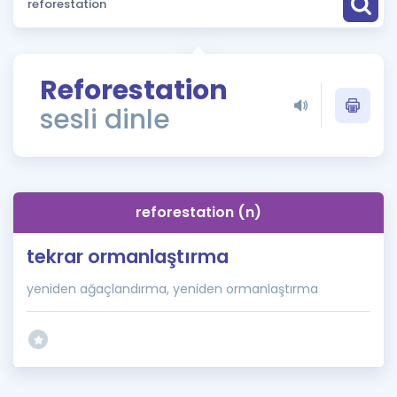
Puan Hesaplama
Rehberlik Aracı
Reforestation
ÖSYM Sınav Takvimi
sesli dinle
Kampanyalar
Blog
reforestation (n)
İngilizce Gramer
tekrar ormanlaştırma
yeniden ağaçlandırma, yeniden ormanlaştırma