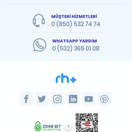
MÜŞTERİ HİZMETLERİ
0 (850) 532 74 74
WHATSAPP YARDIM
0 (532) 365 01 08