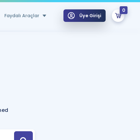
0
Faydalı Araçlar
Üye Girişi
klar
n Ücretsiz Kaynaklar
 için Özel Sözlük
Sepetin Şu An Boş.
ma
uan Hesaplama Aracı
i Hoca ile seni sınava hazırlayacak onlarca eğitim seni bekliyor!
Şifremi Hatırlamıyorum
GİRİŞ YAP
med
azırlananlar için Öneriler
kvimi
ÜYE DEĞİLİM
arı Tek Takvimde