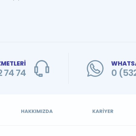
ZMETLERİ
WHATSA
 74 74
0 (53
HAKKIMIZDA
KARIYER