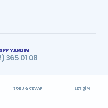
PP YARDIM
2) 365 01 08
SORU & CEVAP
İLETIŞIM