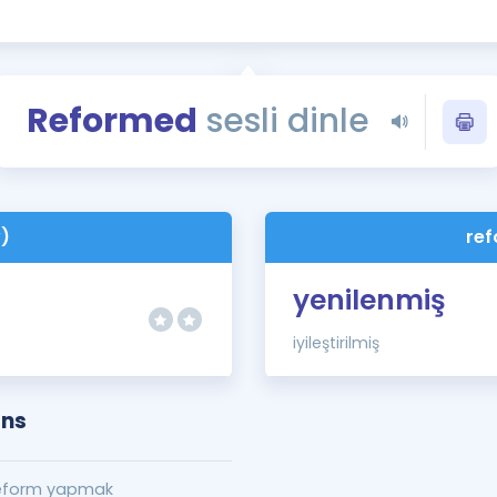
Kampanyalar
Eğitim ve Kitaplar
Blog
Reformed
sesli dinle
YDS - YÖKDİL Tüm S
İngilizce Gram
İngilizce Gramer
v)
ref
yenilenmiş
iyileştirilmiş
ons
reform yapmak