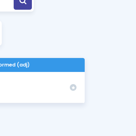
a Özel Fırsatlar
ınavlarla İlgili Haberler
er
 ve Konu Anlatımı
ormed (adj)