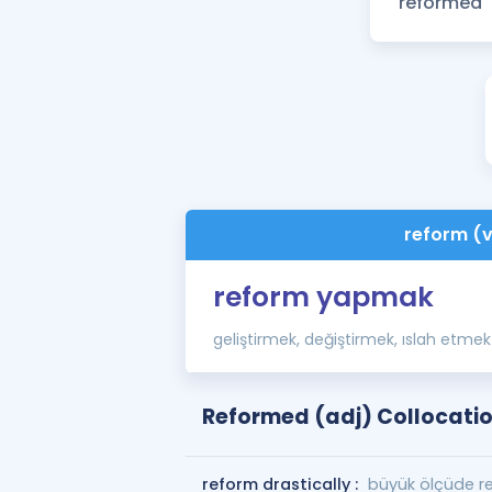
reform (
reform yapmak
geliştirmek, değiştirmek, ıslah etmek
Reformed (adj) Collocati
reform drastically :
büyük ölçüde 