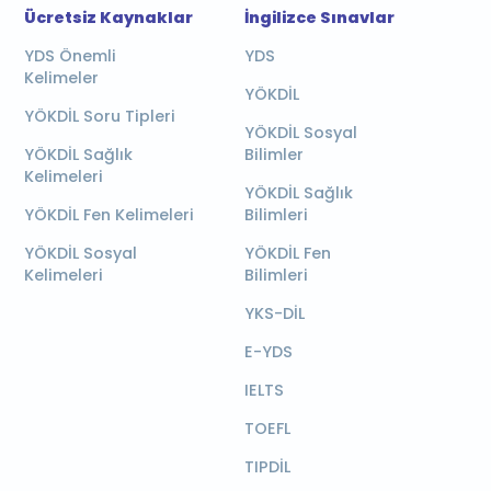
Ücretsiz Kaynaklar
İngilizce Sınavlar
YDS Önemli
YDS
Kelimeler
YÖKDİL
YÖKDİL Soru Tipleri
YÖKDİL Sosyal
YÖKDİL Sağlık
Bilimler
Kelimeleri
YÖKDİL Sağlık
YÖKDİL Fen Kelimeleri
Bilimleri
YÖKDİL Sosyal
YÖKDİL Fen
Kelimeleri
Bilimleri
YKS-DİL
E-YDS
IELTS
TOEFL
TIPDİL