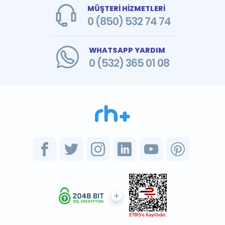
MÜŞTERİ HİZMETLERİ
0 (850) 532 74 74
WHATSAPP YARDIM
0 (532) 365 01 08