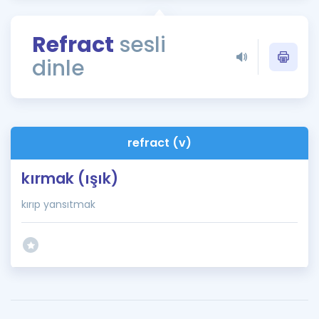
Puan Hesaplama
Refract
sesli
Rehberlik Aracı
dinle
ÖSYM Sınav Takvimi
Kampanyalar
Blog
refract (v)
İngilizce Gramer
kırmak (ışık)
kırıp yansıtmak