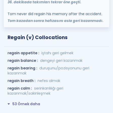
36. dakikada takımları tekrar öne geçti.
Tom never did regain his memory after the accident.
Tom kazadan sonra hafızasını asla geri kazanmadı.
Regain (v) Collocations
regain appetite :
iştahı geri gelmek
regain balance :
dengeyi geri kazanmak
regain bearing :
duruşunu/pozisyonunu geri
kazanmak
regain breath :
nefes almak
regain calm :
serinkanlılığı geri
kazanmak/sakinleşmek
53 Örnek daha