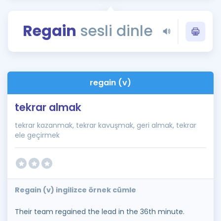
Puan Hesaplama
Regain
sesli dinle
Rehberlik Aracı
ÖSYM Sınav Takvimi
Kampanyalar
regain (v)
Blog
tekrar almak
İngilizce Gramer
tekrar kazanmak, tekrar kavuşmak, geri almak, tekrar
ele geçirmek
Regain (v) ingilizce örnek cümle
Their team regained the lead in the 36th minute.