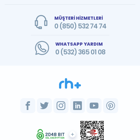
MÜŞTERİ HİZMETLERİ
0 (850) 532 74 74
WHATSAPP YARDIM
0 (532) 365 01 08