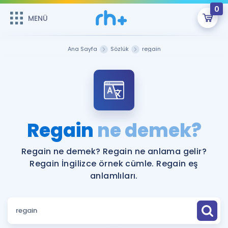
0
MENÜ
MENÜ
Üye Girişi
Ana Sayfa
Sözlük
regain
Online Dersler
Sepetin Şu An Boş.
Çalışma Paketleri
Remzi Hoca ile seni sınava hazırlayacak onlarca eğitim seni
bekliyor!
Kitaplar ve Kaynaklar
GİRİŞ YAP
Regain
ne demek?
Katılımcı Görüşleri
Şifremi Hatırlamıyorum
Regain ne demek? Regain ne anlama gelir?
Regain İngilizce örnek cümle. Regain eş
ÜYE DEĞİLİM
Faydalı Araçlar
anlamlıları.
Ücretsiz Kaynaklar
Blog
İngilizce Gramer
Hakkımızda
Kariyer
Sözlük
Soru & Cevap
İletişim