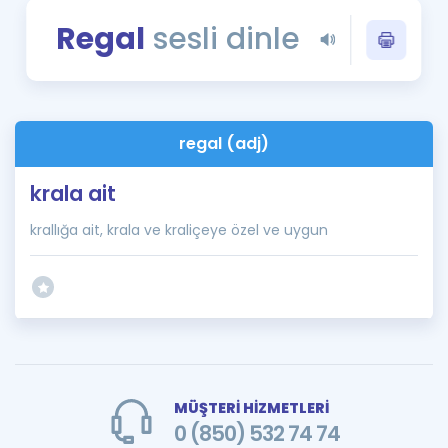
Puan Hesaplama
Regal
sesli dinle
Rehberlik Aracı
ÖSYM Sınav Takvimi
regal (adj)
Kampanyalar
krala ait
Blog
krallığa ait, krala ve kraliçeye özel ve uygun
İngilizce Gramer
MÜŞTERİ HİZMETLERİ
0 (850) 532 74 74