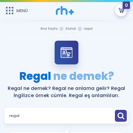
0
MENÜ
MENÜ
Üye Girişi
Ana Sayfa
Sözlük
regal
Online Dersler
Sepetin Şu An Boş.
Çalışma Paketleri
Remzi Hoca ile seni sınava hazırlayacak onlarca eğitim seni
bekliyor!
Kitaplar ve Kaynaklar
GİRİŞ YAP
Regal
ne demek?
Katılımcı Görüşleri
Şifremi Hatırlamıyorum
Regal ne demek? Regal ne anlama gelir? Regal
İngilizce örnek cümle. Regal eş anlamlıları.
ÜYE DEĞİLİM
Faydalı Araçlar
Ücretsiz Kaynaklar
Blog
İngilizce Gramer
Hakkımızda
Kariyer
Sözlük
Soru & Cevap
İletişim