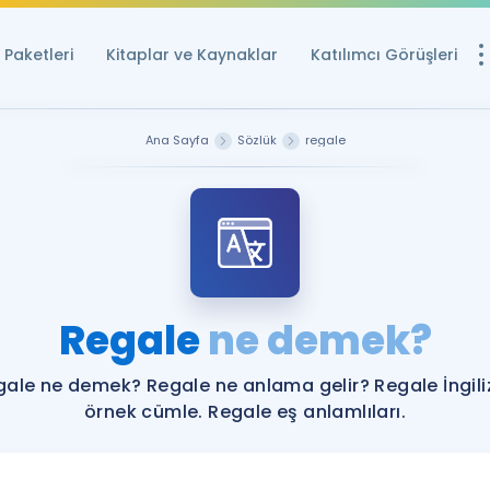
Paketleri
Kitaplar ve Kaynaklar
Katılımcı Görüşleri
Ücretsiz Kayna
Ana Sayfa
Sözlük
regale
YDS ve YÖKDİL içi
Sözlük
İngilizce Sınavları
Puan Hesapla
Regale
ne demek?
YDS ve YÖKDİL P
Remz
Rehberlik Aracı
gale ne demek? Regale ne anlama gelir? Regale İngili
YDS ve YÖKDİL'e H
örnek cümle. Regale eş anlamlıları.
ÖSYM Sınav Ta
Tüm ÖSYM Sınavl