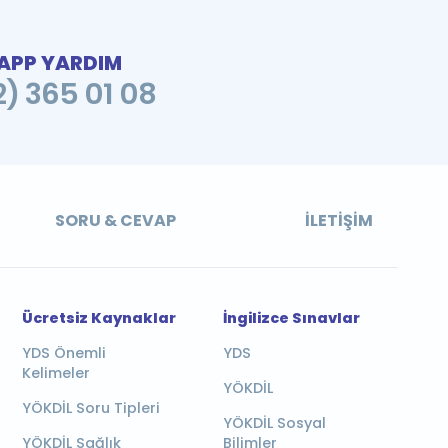
PP YARDIM
2) 365 01 08
SORU & CEVAP
İLETIŞIM
Ücretsiz Kaynaklar
İngilizce Sınavlar
YDS Önemli
YDS
Kelimeler
YÖKDİL
YÖKDİL Soru Tipleri
YÖKDİL Sosyal
YÖKDİL Sağlık
Bilimler