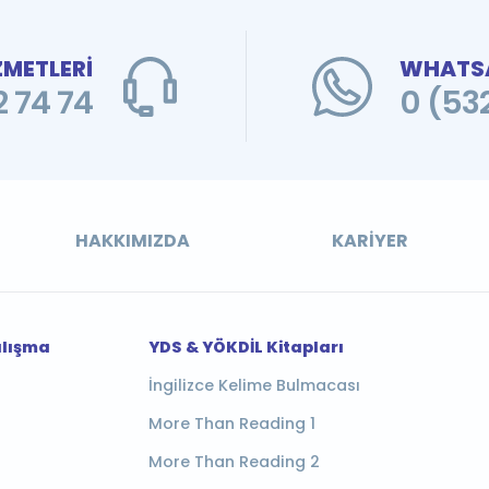
ZMETLERİ
WHATSA
 74 74
0 (53
HAKKIMIZDA
KARIYER
alışma
YDS & YÖKDİL Kitapları
İngilizce Kelime Bulmacası
More Than Reading 1
More Than Reading 2