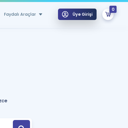
0
Faydalı Araçlar
Üye Girişi
klar
n Ücretsiz Kaynaklar
 için Özel Sözlük
Sepetin Şu An Boş.
ma
uan Hesaplama Aracı
i Hoca ile seni sınava hazırlayacak onlarca eğitim seni bekliyor!
Şifremi Hatırlamıyorum
GİRİŞ YAP
zce
azırlananlar için Öneriler
kvimi
ÜYE DEĞİLİM
arı Tek Takvimde