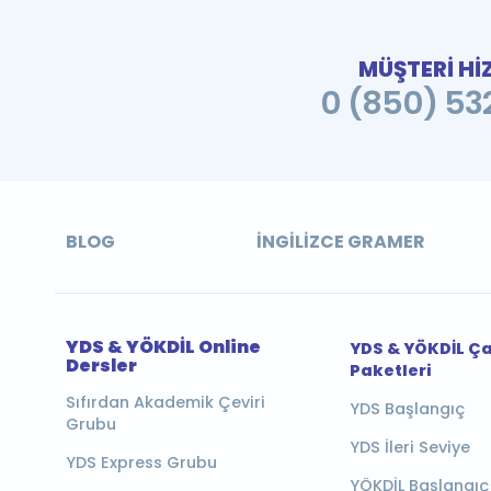
MÜŞTERİ Hİ
0 (850) 532
BLOG
İNGILIZCE GRAMER
YDS & YÖKDİL Online
YDS & YÖKDİL Ç
Dersler
Paketleri
Sıfırdan Akademik Çeviri
YDS Başlangıç
Grubu
YDS İleri Seviye
YDS Express Grubu
YÖKDİL Başlangıç