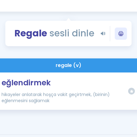
Kampanyalar
Eğitim ve Kitaplar
Blog
Regale
sesli dinle
YDS - YÖKDİL Tüm S
İngilizce Gram
İngilizce Gramer
regale (v)
eğlendirmek
hikayeler anlatarak hoşça vakit geçirtmek, (birinin)
eğlenmesini sağlamak