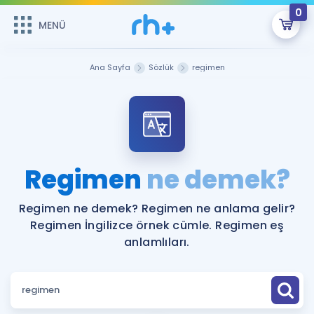
0
MENÜ
MENÜ
Üye Girişi
Ana Sayfa
Sözlük
regimen
Online Dersler
Sepetin Şu An Boş.
Çalışma Paketleri
Remzi Hoca ile seni sınava hazırlayacak onlarca eğitim seni
bekliyor!
Kitaplar ve Kaynaklar
GİRİŞ YAP
Regimen
ne demek?
Katılımcı Görüşleri
Şifremi Hatırlamıyorum
Regimen ne demek? Regimen ne anlama gelir?
Regimen İngilizce örnek cümle. Regimen eş
ÜYE DEĞİLİM
Faydalı Araçlar
anlamlıları.
Ücretsiz Kaynaklar
Blog
İngilizce Gramer
Hakkımızda
Kariyer
Sözlük
Soru & Cevap
İletişim