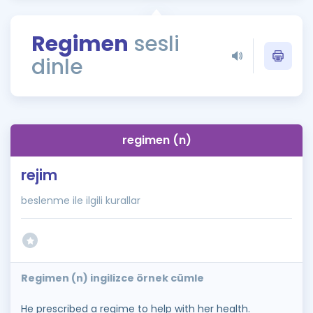
Puan Hesaplama
Regimen
sesli
Rehberlik Aracı
dinle
ÖSYM Sınav Takvimi
Kampanyalar
Blog
regimen (n)
İngilizce Gramer
rejim
beslenme ile ilgili kurallar
Regimen (n) ingilizce örnek cümle
He prescribed a regime to help with her health.