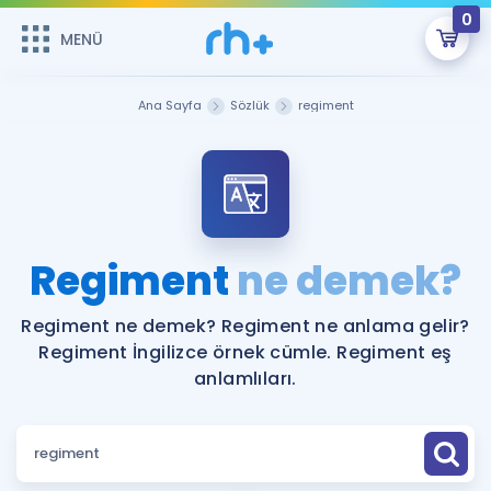
0
MENÜ
MENÜ
Üye Girişi
Ana Sayfa
Sözlük
regiment
Online Dersler
Sepetin Şu An Boş.
Çalışma Paketleri
Remzi Hoca ile seni sınava hazırlayacak onlarca eğitim seni
bekliyor!
Kitaplar ve Kaynaklar
GİRİŞ YAP
Regiment
ne demek?
Katılımcı Görüşleri
Şifremi Hatırlamıyorum
Regiment ne demek? Regiment ne anlama gelir?
Regiment İngilizce örnek cümle. Regiment eş
ÜYE DEĞİLİM
Faydalı Araçlar
anlamlıları.
Ücretsiz Kaynaklar
Blog
İngilizce Gramer
Hakkımızda
Kariyer
Sözlük
Soru & Cevap
İletişim