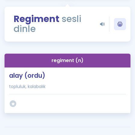
Puan Hesaplama
Regiment
sesli
Rehberlik Aracı
dinle
ÖSYM Sınav Takvimi
Kampanyalar
Blog
regiment (n)
İngilizce Gramer
alay (ordu)
topluluk, kalabalık