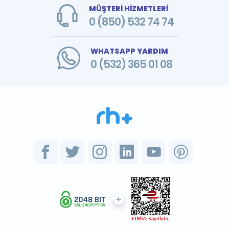
MÜŞTERİ HİZMETLERİ
0 (850) 532 74 74
WHATSAPP YARDIM
0 (532) 365 01 08