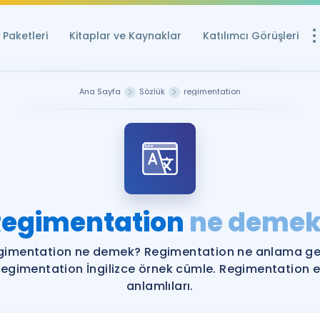
Paketleri
Kitaplar ve Kaynaklar
Katılımcı Görüşleri
Ücretsiz Kayna
Ana Sayfa
Sözlük
regimentation
YDS ve YÖKDİL içi
Sözlük
İngilizce Sınavları
Puan Hesapla
Regimentation
ne demek
YDS ve YÖKDİL P
Remz
Rehberlik Aracı
gimentation ne demek? Regimentation ne anlama gel
YDS ve YÖKDİL'e H
egimentation İngilizce örnek cümle. Regimentation 
anlamlıları.
ÖSYM Sınav Ta
Tüm ÖSYM Sınavl