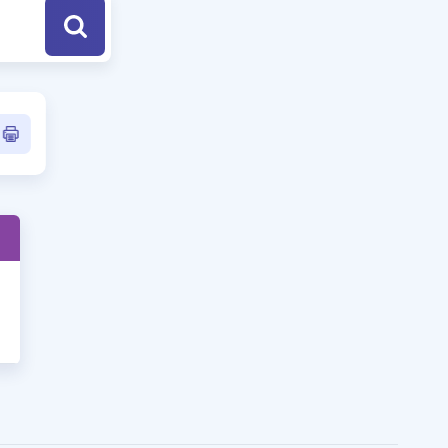
a Özel Fırsatlar
ınavlarla İlgili Haberler
er
 ve Konu Anlatımı