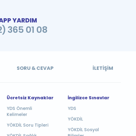
PP YARDIM
2) 365 01 08
SORU & CEVAP
İLETIŞIM
Ücretsiz Kaynaklar
İngilizce Sınavlar
YDS Önemli
YDS
Kelimeler
YÖKDİL
YÖKDİL Soru Tipleri
YÖKDİL Sosyal
YÖKDİL Sağlık
Bilimler