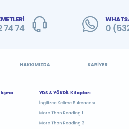
ZMETLERİ
WHATSA
 74 74
0 (53
HAKKIMIZDA
KARIYER
alışma
YDS & YÖKDİL Kitapları
İngilizce Kelime Bulmacası
More Than Reading 1
More Than Reading 2