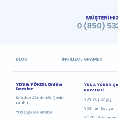
MÜŞTERİ Hİ
0 (850) 532
BLOG
İNGILIZCE GRAMER
YDS & YÖKDİL Online
YDS & YÖKDİL Ç
Dersler
Paketleri
Sıfırdan Akademik Çeviri
YDS Başlangıç
Grubu
YDS İleri Seviye
YDS Express Grubu
YÖKDİL Başlangıç