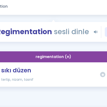
Kampanyalar
Eğitim ve Kitaplar
Blog
YDS - YÖKDİL Tüm S
Regimentation
sesli dinle
İngilizce Gram
İngilizce Gramer
regimentation (n)
sıkı düzen
tertip, nizam, tasnif