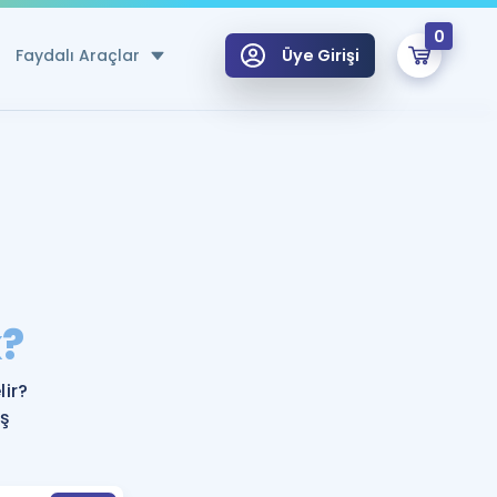
0
Faydalı Araçlar
Üye Girişi
klar
n Ücretsiz Kaynaklar
 için Özel Sözlük
Sepetin Şu An Boş.
ma
?
uan Hesaplama Aracı
i Hoca ile seni sınava hazırlayacak onlarca eğitim seni bekliyor!
Şifremi Hatırlamıyorum
GİRİŞ YAP
ir?
azırlananlar için Öneriler
eş
kvimi
ÜYE DEĞİLİM
arı Tek Takvimde