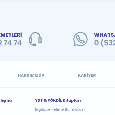
ZMETLERİ
WHATSA
 74 74
0 (53
HAKKIMIZDA
KARIYER
alışma
YDS & YÖKDİL Kitapları
İngilizce Kelime Bulmacası