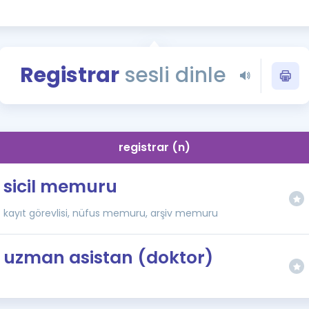
Kampanyalar
Eğitim ve Kitaplar
Blog
Registrar
sesli dinle
YDS - YÖKDİL Tüm S
İngilizce Gram
İngilizce Gramer
registrar (n)
sicil memuru
kayıt görevlisi, nüfus memuru, arşiv memuru
uzman asistan (doktor)