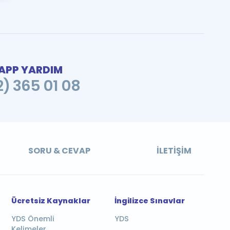
PP YARDIM
2) 365 01 08
SORU & CEVAP
İLETIŞIM
Ücretsiz Kaynaklar
İngilizce Sınavlar
YDS Önemli
YDS
Kelimeler