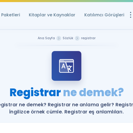
Paketleri
Kitaplar ve Kaynaklar
Katılımcı Görüşleri
Ücretsiz Kayna
Ana Sayfa
Sözlük
registrar
YDS ve YÖKDİL içi
Sözlük
İngilizce Sınavları
Puan Hesapla
Registrar
ne demek?
YDS ve YÖKDİL P
Remz
Rehberlik Aracı
gistrar ne demek? Registrar ne anlama gelir? Regist
YDS ve YÖKDİL'e H
İngilizce örnek cümle. Registrar eş anlamlıları.
ÖSYM Sınav Ta
Tüm ÖSYM Sınavl