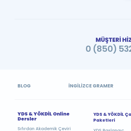
MÜŞTERİ Hİ
0 (850) 532
BLOG
İNGILIZCE GRAMER
YDS & YÖKDİL Online
YDS & YÖKDİL Ç
Dersler
Paketleri
Sıfırdan Akademik Çeviri
YDS Başlangıç