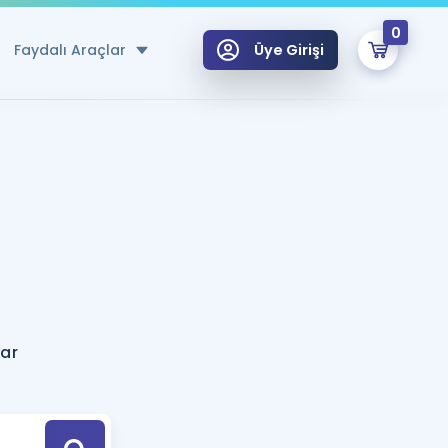
0
Faydalı Araçlar
Üye Girişi
klar
n Ücretsiz Kaynaklar
 için Özel Sözlük
Sepetin Şu An Boş.
ma
uan Hesaplama Aracı
i Hoca ile seni sınava hazırlayacak onlarca eğitim seni bekliyor!
Şifremi Hatırlamıyorum
GİRİŞ YAP
rar
azırlananlar için Öneriler
kvimi
ÜYE DEĞİLİM
arı Tek Takvimde