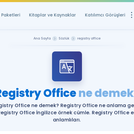
Paketleri
Kitaplar ve Kaynaklar
Katılımcı Görüşleri
Ücretsiz Kayna
Ana Sayfa
Sözlük
registry office
YDS ve YÖKDİL içi
Sözlük
İngilizce Sınavları
Puan Hesapla
Registry Office
ne demek
YDS ve YÖKDİL P
Remz
Rehberlik Aracı
gistry Office ne demek? Registry Office ne anlama gel
YDS ve YÖKDİL'e H
egistry Office İngilizce örnek cümle. Registry Office 
anlamlıları.
ÖSYM Sınav Ta
Tüm ÖSYM Sınavl