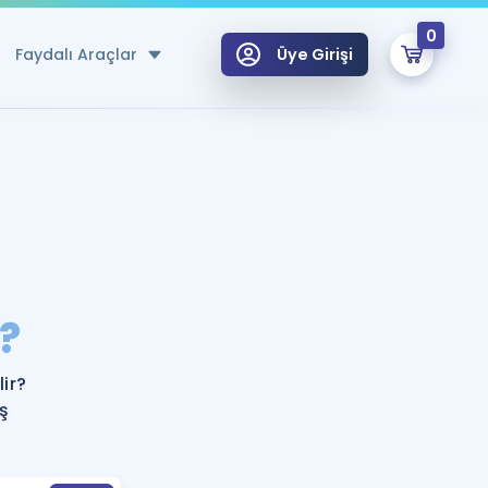
0
Faydalı Araçlar
Üye Girişi
klar
n Ücretsiz Kaynaklar
 için Özel Sözlük
Sepetin Şu An Boş.
ma
?
uan Hesaplama Aracı
i Hoca ile seni sınava hazırlayacak onlarca eğitim seni bekliyor!
Şifremi Hatırlamıyorum
GİRİŞ YAP
ir?
azırlananlar için Öneriler
eş
kvimi
ÜYE DEĞİLİM
arı Tek Takvimde