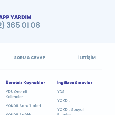
PP YARDIM
2) 365 01 08
SORU & CEVAP
İLETIŞIM
Ücretsiz Kaynaklar
İngilizce Sınavlar
YDS Önemli
YDS
Kelimeler
YÖKDİL
YÖKDİL Soru Tipleri
YÖKDİL Sosyal
YÖKDİL Sağlık
Bilimler