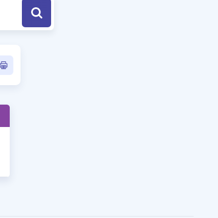
a Özel Fırsatlar
ınavlarla İlgili Haberler
er
 ve Konu Anlatımı