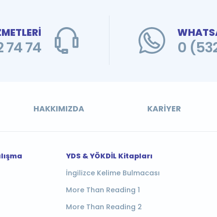
ZMETLERİ
WHATSA
 74 74
0 (53
HAKKIMIZDA
KARIYER
alışma
YDS & YÖKDİL Kitapları
İngilizce Kelime Bulmacası
More Than Reading 1
More Than Reading 2