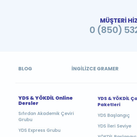
MÜŞTERİ Hİ
0 (850) 532
BLOG
İNGILIZCE GRAMER
YDS & YÖKDİL Online
YDS & YÖKDİL Ç
Dersler
Paketleri
Sıfırdan Akademik Çeviri
YDS Başlangıç
Grubu
YDS İleri Seviye
YDS Express Grubu
YÖKDİL Başlangıç