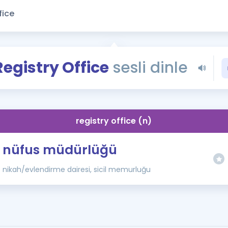
Kampanyalar
Eğitim ve Kitaplar
Blog
YDS - YÖKDİL Tüm S
Registry Office
sesli dinle
İngilizce Gram
İngilizce Gramer
registry office (n)
nüfus müdürlüğü
nikah/evlendirme dairesi, sicil memurluğu